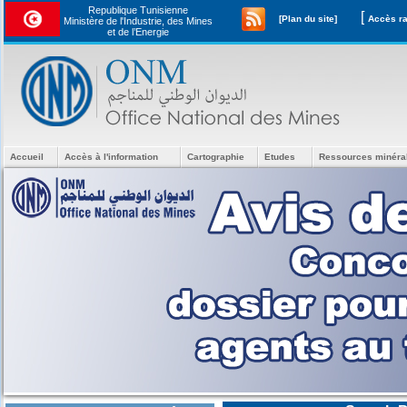
Republique Tunisienne
[
[Plan du site]
Ministère de l'Industrie, des Mines
et de l’Energie
Accueil
Accès à l'information
Cartographie
Etudes
Ressources minéra