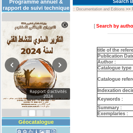
Programme annuel &
Search B
rapport de suivi technique
::
Documentation and Editions
>>
[
Search by autho
title of the refer
Publication Dat
Author :
Catalogue type 
Catalogue refer
Indexation deci
Rapport d'activités
2024
Keywords :
Summary :
Exemplaries :
Géocatalogue