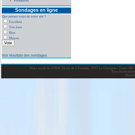
Prestations
Sondages en ligne
Que pensez-vous de notre site ?
Excellent
Très bien
Bien
Moyen
Voir résultats des sondages
Siège social de l'ONM 24,rue de L'Energie, 2035 La Charguia - Tunis
|
BP: 
Tous droits rése
Derniè