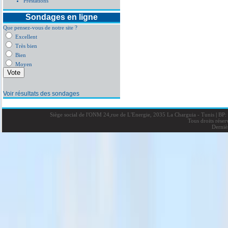
Prestations
Sondages en ligne
Que pensez-vous de notre site ?
Excellent
Très bien
Bien
Moyen
Voir résultats des sondages
Siège social de l'ONM 24,rue de L'Energie, 2035 La Charguia - Tunis
|
BP: 
Tous droits rése
Derniè