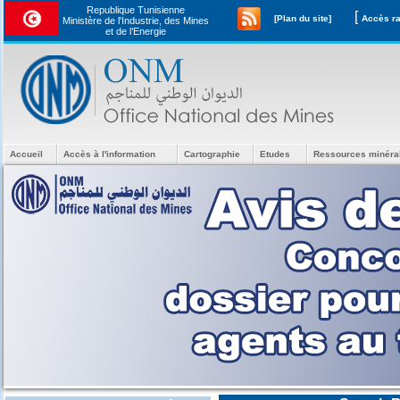
Republique Tunisienne
[
[Plan du site]
Ministère de l'Industrie, des Mines
et de l’Energie
Accueil
Accès à l'information
Cartographie
Etudes
Ressources minéra