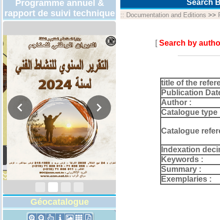
Programme annuel &
Search B
rapport de suivi technique
::
Documentation and Editions
>>
[
Search by autho
title of the refer
Publication Dat
Author :
Catalogue type 
Catalogue refer
Indexation deci
Rapport d'activités
2024
Keywords :
Summary :
Exemplaries :
Géocatalogue