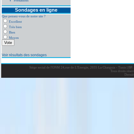
Prestations
Sondages en ligne
Que pensez-vous de notre site ?
Excellent
Très bien
Bien
Moyen
Voir résultats des sondages
Siège social de l'ONM 24,rue de L'Energie, 2035 La Charguia - Tunis
|
BP: 
Tous droits rése
Derniè