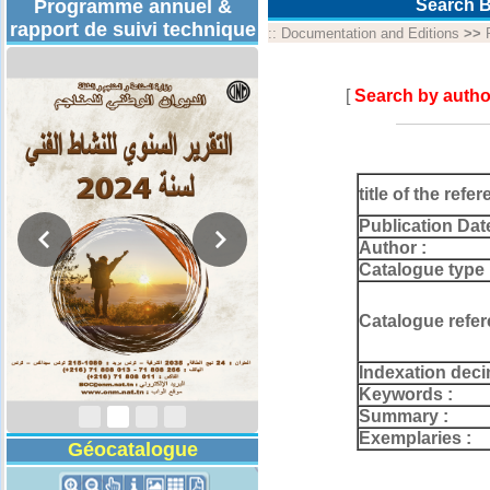
Programme annuel &
Search B
rapport de suivi technique
::
Documentation and Editions
>>
[
Search by autho
title of the refer
Publication Dat
Author :
Catalogue type 
Catalogue refer
Rapport d'activités
2024
Indexation deci
Keywords :
Summary :
Exemplaries :
Géocatalogue