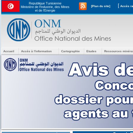
Republique Tunisienne
[
[Plan du site]
Ministère de l'Industrie, des Mines
et de l’Energie
Accueil
Accès à l'information
Cartographie
Etudes
Ressources minéra