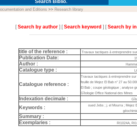
Search Biblio.
ocumentation and Editions
>>
Research library
[
Search by author
] [
Search keyword
] [
Search by i
title of the reference :
Travaux tactiques à entreprendre sur l
Publication Date:
1
Author :
Hammam
Catalogue type :
L
Travaux tactiques à entreprendre sur l
feuille de Mejez El Bab n° 27 au 50.00
Catalogue reference :
El Bab ; coupe géologique ; analyse 
Gîtologie Office National des Mines
Indexation decimale :
Gît
oued Jebs ; j. el Mourra ; Mejez 
Keywords :
géochimiq
Summary :
Exemplaries :
RI1024A, RI