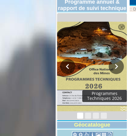
Programme annuel &
rapport de suivi technique
::
D
Programmes
Techniques 2026
Géocatalogue