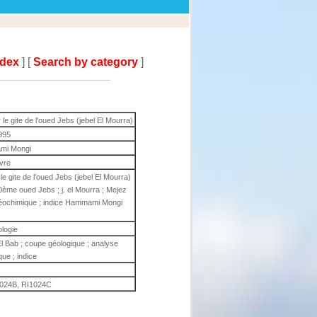
ndex
] [
Search by category
]
e gite de l'oued Jebs (jebel El Mourra)
995
i Mongi
ivre
e gite de l'oued Jebs (jebel El Mourra)
0ème oued Jebs ; j. el Mourra ; Mejez
géochimique ; indice Hammami Mongi
ologie
El Bab ; coupe géologique ; analyse
ue ; indice
1024B, RI1024C