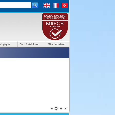
ologique
Doc. & éditions
Métadonnées