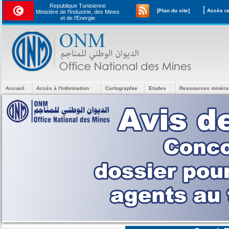
Republique Tunisienne
[
[Plan du site]
Ministère de l'Industrie, des Mines
et de l’Energie
Accueil
Accès à l'information
Cartographie
Etudes
Ressources minéra