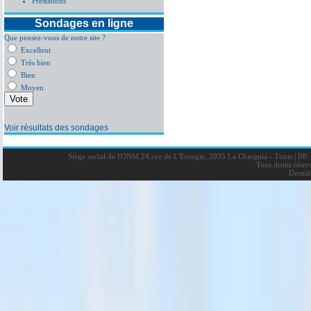
Prestations
Sondages en ligne
Que pensez-vous de notre site ?
Excellent
Très bien
Bien
Moyen
Voir résultats des sondages
Siège social de l'ONM 24,rue de L'Energie, 2035 La Charguia - Tunis
|
BP: 
Tous droits rése
Derniè