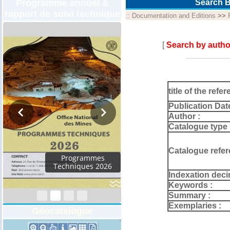
Programme annuel &
Search B
rapport de suivi technique
::
Documentation and Editions
>>
[
Search by autho
title of the refer
Publication Dat
Author :
Catalogue type 
Catalogue refer
Rapport d'activités
2024
Indexation deci
Keywords :
Summary :
Exemplaries :
Géocatalogue