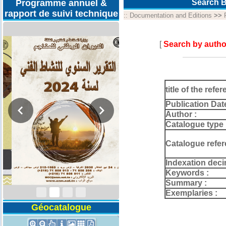
Programme annuel &
Search B
rapport de suivi technique
::
Documentation and Editions
>>
[
Search by autho
title of the refer
Publication Dat
Author :
Catalogue type 
Catalogue refer
Rapport d'activités
Indexation deci
2024
Keywords :
Summary :
Exemplaries :
Géocatalogue