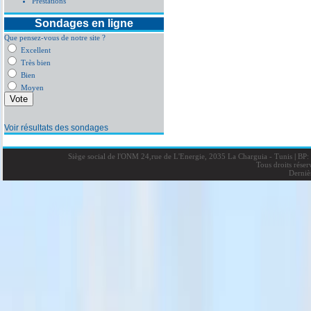
Prestations
Sondages en ligne
Que pensez-vous de notre site ?
Excellent
Très bien
Bien
Moyen
Voir résultats des sondages
Siège social de l'ONM 24,rue de L'Energie, 2035 La Charguia - Tunis
|
BP: 
Tous droits rése
Derniè