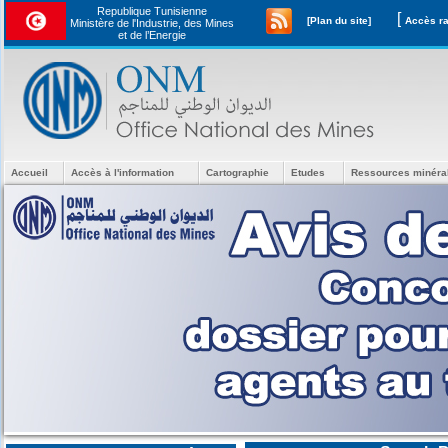
Republique Tunisienne
[
[Plan du site]
Ministère de l'Industrie, des Mines
et de l’Energie
Accueil
Accès à l'information
Cartographie
Etudes
Ressources minéra