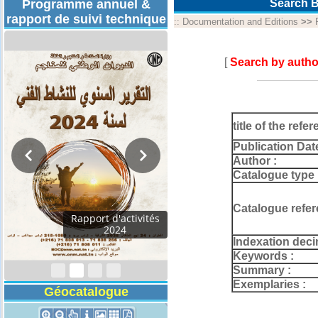
Programme annuel &
Search B
rapport de suivi technique
::
Documentation and Editions
>>
[
Search by autho
title of the refer
Publication Dat
Author :
Catalogue type 
Catalogue refer
Rapport d'activités
2024
Indexation deci
Keywords :
Summary :
Exemplaries :
Géocatalogue