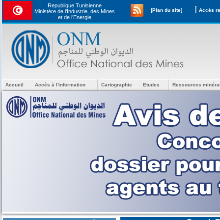
Republique Tunisienne
[
[Plan du site]
Ministère de l'Industrie, des Mines
et de l’Energie
Accueil
Accès à l'information
Cartographie
Etudes
Ressources minéra