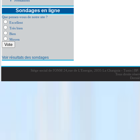
Prestations
Sondages en ligne
Que pensez-vous de notre site ?
Excellent
Très bien
Bien
Moyen
Voir résultats des sondages
Siège social de l'ONM 24,rue de L'Energie, 2035 La Charguia - Tunis
|
BP: 
Tous droits rése
Derniè