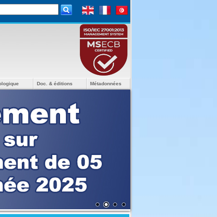
ologique
Doc. & éditions
Métadonnées