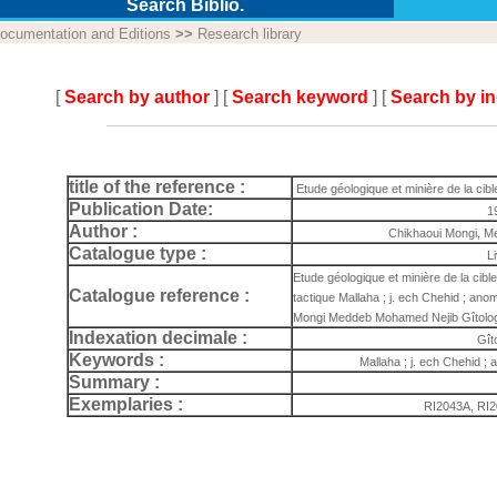
Search Biblio.
ocumentation and Editions
>>
Research library
[
Search by author
] [
Search keyword
] [
Search by i
title of the reference :
Etude géologique et minière de la cib
Publication Date:
1
Author :
Chikhaoui Mongi, 
Catalogue type :
L
Etude géologique et minière de la cib
Catalogue reference :
tactique Mallaha ; j. ech Chehid ; ano
Mongi Meddeb Mohamed Nejib Gîtologi
Indexation decimale :
Gît
Keywords :
Mallaha ; j. ech Chehid ;
Summary :
Exemplaries :
RI2043A, RI