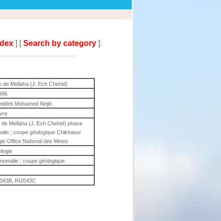
ndex
] [
Search by category
]
le de Mellaha (J. Ech Chehid)
996
Meddeb Mohamed Nejib
ivre
le de Mellaha (J. Ech Chehid) phase
malie ; coupe géologique Chikhaoui
e Office National des Mines
ologie
 anomalie ; coupe géologique
2043B, RI2043C