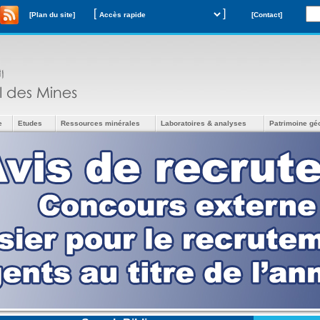
[
]
[Plan du site]
[Contact]
e
Etudes
Ressources minérales
Laboratoires & analyses
Patrimoine gé