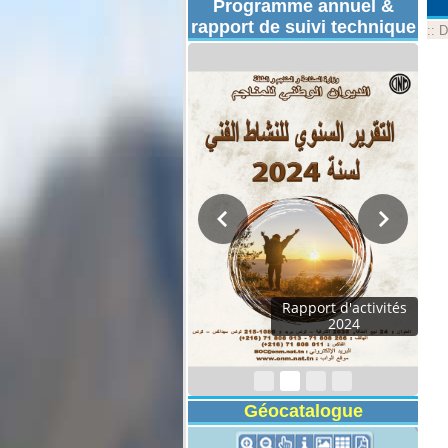
Programme annuel &
rapport de suivi technique
::
D
Rapport d'activités
2024
Géocatalogue