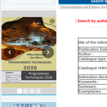
Programme annuel &
Search B
rapport de suivi technique
::
Documentation and Editions
>>
[
Search by autho
title of the refer
Publication Dat
Author :
Catalogue type 
Catalogue refer
Programmes
Indexation deci
Techniques 2026
Keywords :
Summary :
Exemplaries :
Géocatalogue