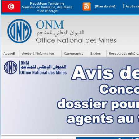
Republique Tunisienne
[
[Plan du site]
Ministère de l'Industrie, des Mines
et de l’Energie
Accueil
Accès à l'information
Cartographie
Etudes
Ressources minéra