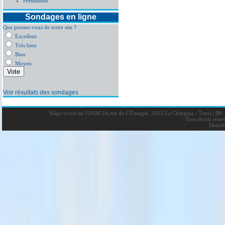
Prestations
Sondages en ligne
Que pensez-vous de notre site ?
Excellent
Très bien
Bien
Moyen
Voir résultats des sondages
Siège social de l'ONM 24,rue de L'Energie, 2035 La Charguia - Tunis
|
BP: 
Tous droits rése
Derniè