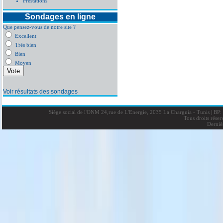
Prestations
Sondages en ligne
Que pensez-vous de notre site ?
Excellent
Très bien
Bien
Moyen
Voir résultats des sondages
Siège social de l'ONM 24,rue de L'Energie, 2035 La Charguia - Tunis
|
BP: 
Tous droits rése
Derniè