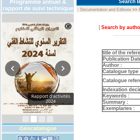
Programme annuel &
Search B
rapport de suivi technique
::
Documentation and Editions
>>
[
Search by autho
title of the refer
Publication Dat
Author :
Catalogue type 
Catalogue refer
Indexation deci
Keywords :
Rapport d'activités
2024
Summary :
Exemplaries :
Géocatalogue