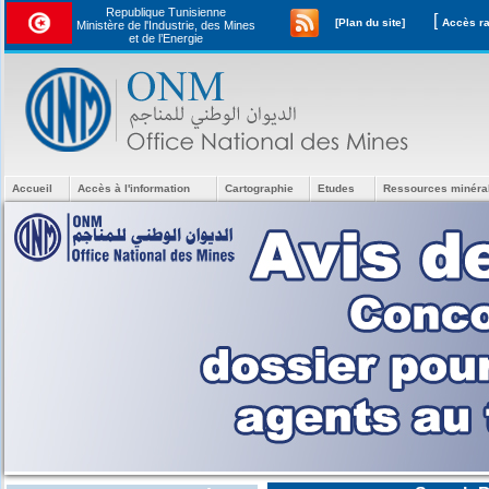
Republique Tunisienne
[
[Plan du site]
Ministère de l'Industrie, des Mines
et de l’Energie
Accueil
Accès à l'information
Cartographie
Etudes
Ressources minéra