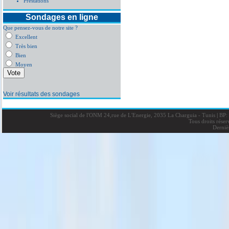
Prestations
Sondages en ligne
Que pensez-vous de notre site ?
Excellent
Très bien
Bien
Moyen
Voir résultats des sondages
Siège social de l'ONM 24,rue de L'Energie, 2035 La Charguia - Tunis
|
BP: 
Tous droits rése
Derniè