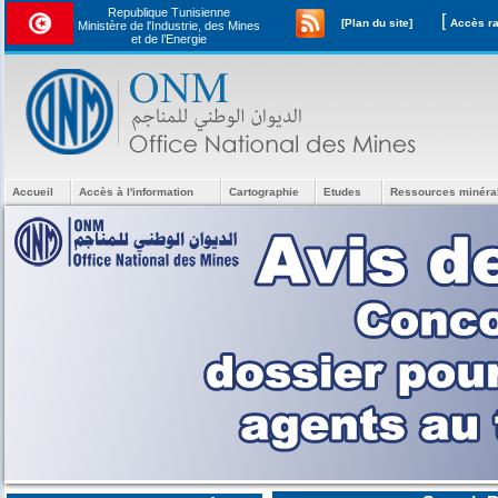
Republique Tunisienne
[
[Plan du site]
Ministère de l'Industrie, des Mines
et de l’Energie
Accueil
Accès à l'information
Cartographie
Etudes
Ressources minéra