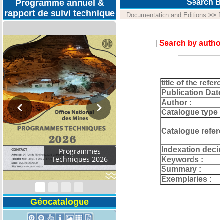
Programme annuel &
Search B
rapport de suivi technique
::
Documentation and Editions
>>
[
Search by autho
title of the refer
Publication Dat
Author :
Catalogue type 
Catalogue refer
Indexation deci
Rapport d'activités
2024
Keywords :
Summary :
Exemplaries :
Géocatalogue