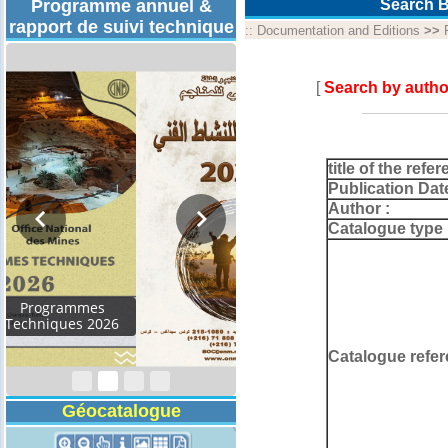
Programme annuel &
Search B
rapport de suivi technique
::
Documentation and Editions
>>
[
Search by autho
title of the refer
Publication Dat
Author :
Catalogue type 
Rapport d'activités
2024
Catalogue refer
Géocatalogue