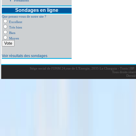
Prestations
Sondages en ligne
Que pensez-vous de notre site ?
Excellent
Très bien
Bien
Moyen
Voir résultats des sondages
Siège social de l'ONM 24,rue de L'Energie, 2035 La Charguia - Tunis
|
BP: 
Tous droits rése
Derniè