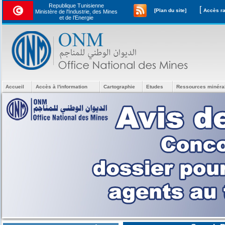
Republique Tunisienne
[
[Plan du site]
Ministère de l'Industrie, des Mines
et de l’Energie
Accueil
Accès à l'information
Cartographie
Etudes
Ressources minéra