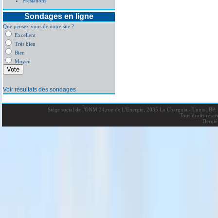
Prestations
Sondages en ligne
Que pensez-vous de notre site ?
Excellent
Très bien
Bien
Moyen
Voir résultats des sondages
Siège social de l'ONM 24,rue de L'Energie, 2035 La Charguia - Tunis
|
BP: 
Tous droits rése
Derniè