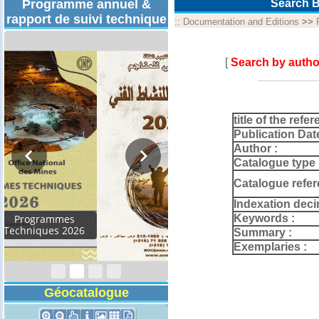
Programme annuel &
Search B
rapport de suivi technique
::
Documentation and Editions
>>
[
Search by autho
title of the refer
Publication Dat
Author :
Catalogue type 
Catalogue refer
Indexation deci
Keywords :
Rapport d'activités
2024
Summary :
Exemplaries :
Géocatalogue