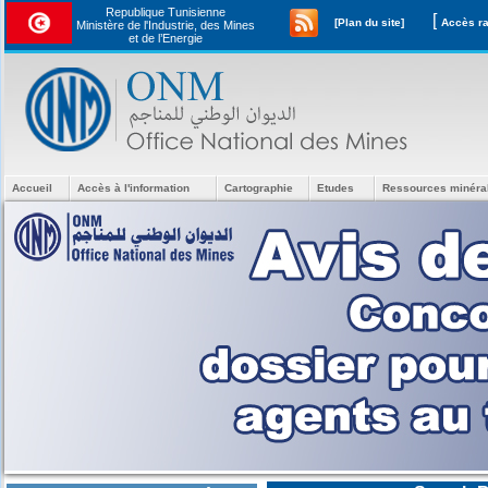
Republique Tunisienne
[
[Plan du site]
Ministère de l'Industrie, des Mines
et de l’Energie
Accueil
Accès à l'information
Cartographie
Etudes
Ressources minéra