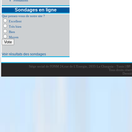
Prestations
Sondages en ligne
Que pensez-vous de notre site ?
Excellent
Très bien
Bien
Moyen
Voir résultats des sondages
Siège social de l'ONM 24,rue de L'Energie, 2035 La Charguia - Tunis
|
BP: 
Tous droits rése
Derniè