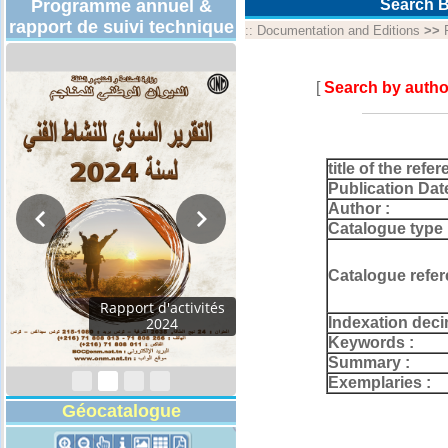
Programme annuel &
Search B
rapport de suivi technique
::
Documentation and Editions
>>
[
Search by autho
title of the refer
Publication Dat
Author :
Catalogue type 
Catalogue refer
Rapport d'activités
Indexation deci
2024
Keywords :
Summary :
Exemplaries :
Géocatalogue