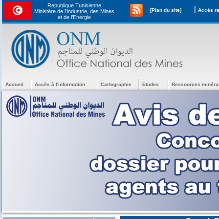
Republique Tunisienne
[
[Plan du site]
Ministère de l'Industrie, des Mines
et de l’Energie
Accueil
Accès à l'information
Cartographie
Etudes
Ressources minéra