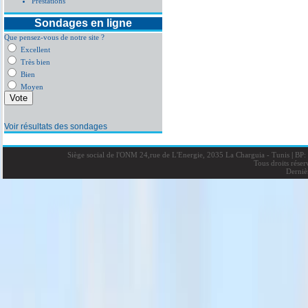
Prestations
Sondages en ligne
Que pensez-vous de notre site ?
Excellent
Très bien
Bien
Moyen
Voir résultats des sondages
Siège social de l'ONM 24,rue de L'Energie, 2035 La Charguia - Tunis
|
BP: 
Tous droits rése
Derniè