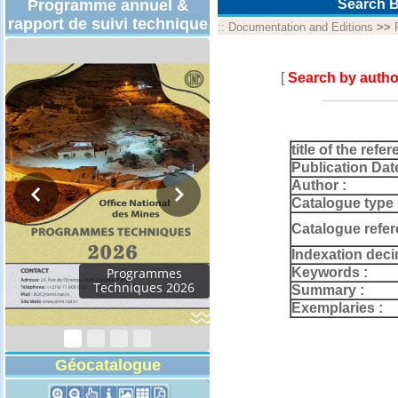
Programme annuel &
Search B
rapport de suivi technique
::
Documentation and Editions
>>
[
Search by autho
title of the refer
Publication Dat
Author :
Catalogue type 
Catalogue refer
Indexation deci
Keywords :
Programmes
Techniques 2026
Summary :
Exemplaries :
Géocatalogue