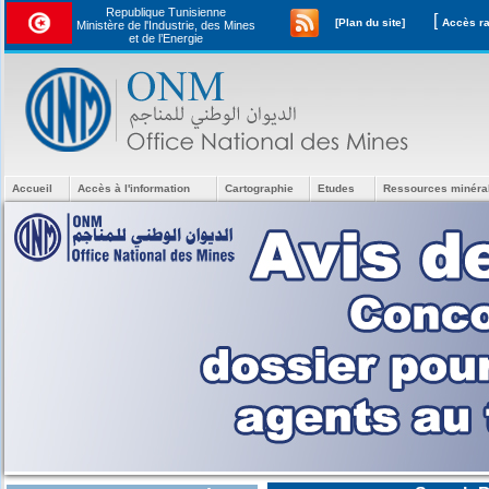
Republique Tunisienne
[
[Plan du site]
Ministère de l'Industrie, des Mines
et de l’Energie
Accueil
Accès à l'information
Cartographie
Etudes
Ressources minéra