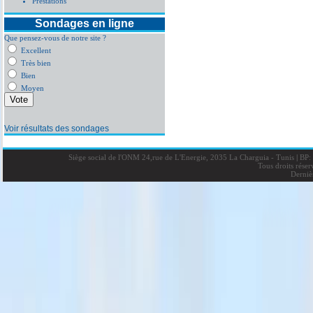
Prestations
Sondages en ligne
Que pensez-vous de notre site ?
Excellent
Très bien
Bien
Moyen
Voir résultats des sondages
Siège social de l'ONM 24,rue de L'Energie, 2035 La Charguia - Tunis
|
BP: 
Tous droits rése
Derniè