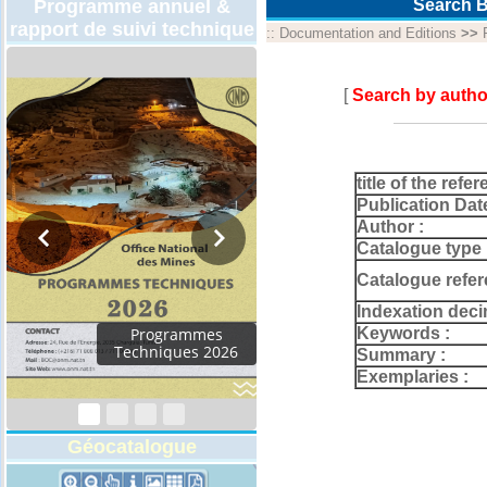
Programme annuel &
Search B
rapport de suivi technique
::
Documentation and Editions
>>
[
Search by autho
title of the refer
Publication Dat
Author :
Catalogue type 
Catalogue refer
Indexation deci
Keywords :
Programmes
Techniques 2026
Summary :
Exemplaries :
Géocatalogue