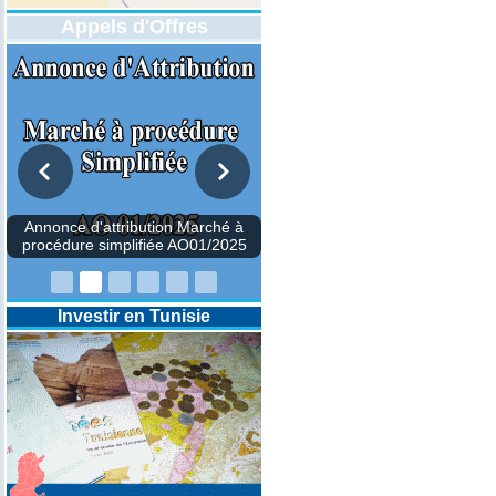
Appels d'Offres
DESIGNATION D’UN REVISEUR
COMPTABLE POUR LES
EXERCICES 2025-2026-2027
Investir en Tunisie