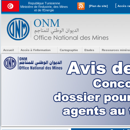
Republique Tunisienne
[
[Plan du site]
Ministère de l'Industrie, des Mines
et de l’Energie
Accueil
Accès à l'information
Cartographie
Etudes
Ressources minéra