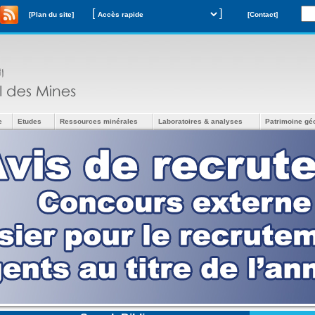
[
]
[Plan du site]
[Contact]
e
Etudes
Ressources minérales
Laboratoires & analyses
Patrimoine gé