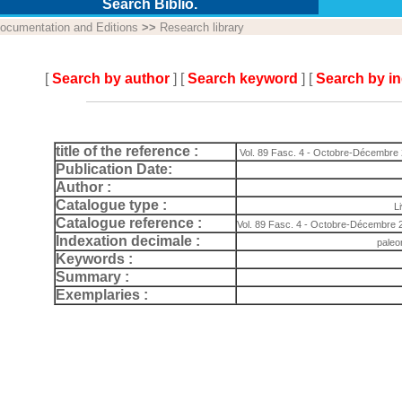
Search Biblio.
ocumentation and Editions
>>
Research library
[
Search by author
] [
Search keyword
] [
Search by i
title of the reference :
Vol. 89 Fasc. 4 - Octobre-Décembre
Publication Date:
Author :
Catalogue type :
L
Catalogue reference :
Vol. 89 Fasc. 4 - Octobre-Décembre 20
Indexation decimale :
paleo
Keywords :
Summary :
Exemplaries :