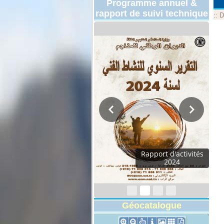
Programme annuel &
rapport de suivi technique
::
D
Rapport d'activités
2024
Géocatalogue