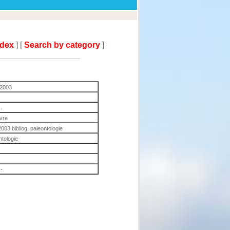
ndex
] [
Search by category
]
 2003
-
ivre
03 bibliog. paleontologie
ntologie
-