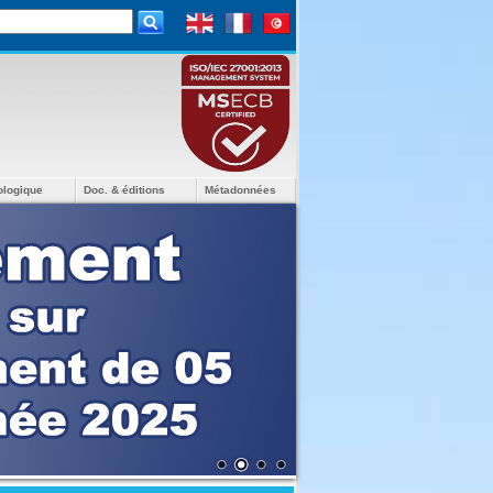
ologique
Doc. & éditions
Métadonnées