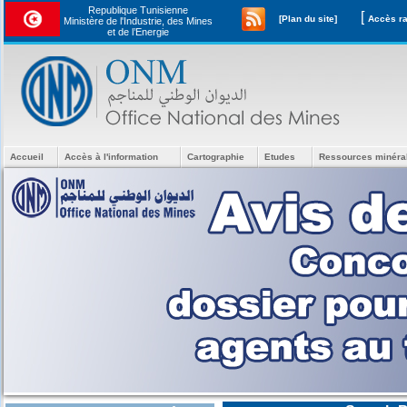
Republique Tunisienne
[
[Plan du site]
Ministère de l'Industrie, des Mines
et de l’Energie
Accueil
Accès à l'information
Cartographie
Etudes
Ressources minéra