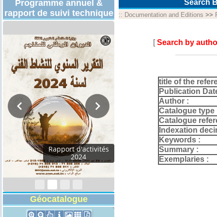
Programme annuel &
Search B
rapport de suivi technique
::
Documentation and Editions
>>
[
Search by autho
title of the refer
Publication Dat
Author :
Catalogue type 
Catalogue refer
Indexation deci
Keywords :
Rapport d'activités
Summary :
2024
Exemplaries :
Géocatalogue