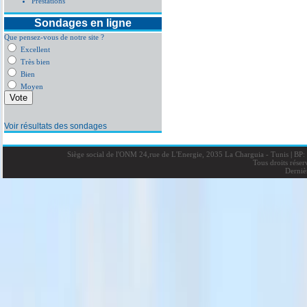
Prestations
Sondages en ligne
Que pensez-vous de notre site ?
Excellent
Très bien
Bien
Moyen
Voir résultats des sondages
Siège social de l'ONM 24,rue de L'Energie, 2035 La Charguia - Tunis
|
BP: 
Tous droits rése
Derniè