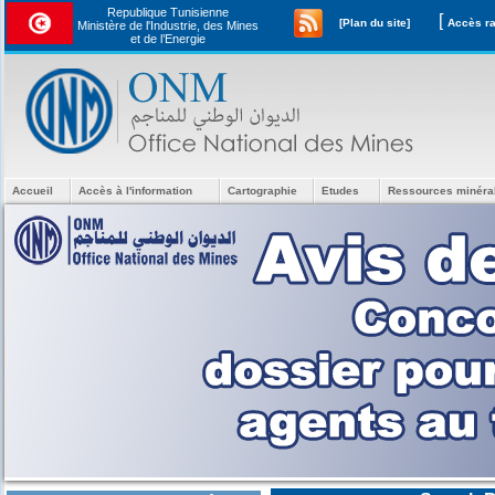
Republique Tunisienne
[
[Plan du site]
Ministère de l'Industrie, des Mines
et de l’Energie
Accueil
Accès à l'information
Cartographie
Etudes
Ressources minéra