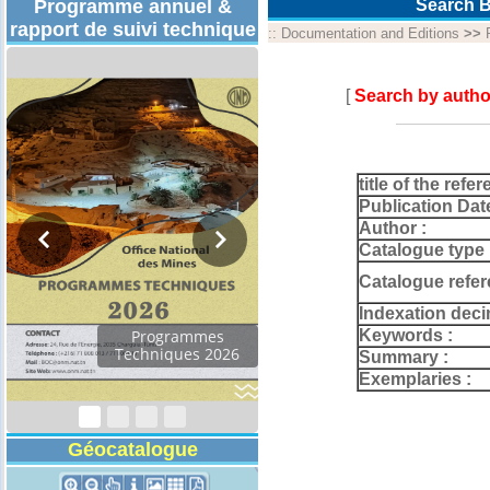
Programme annuel &
Search B
rapport de suivi technique
::
Documentation and Editions
>>
[
Search by autho
title of the refer
Publication Dat
Author :
Catalogue type 
Catalogue refer
Indexation deci
Keywords :
Programmes
Techniques 2026
Summary :
Exemplaries :
Géocatalogue