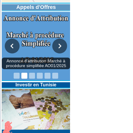
Appels d'Offres
Annonce d'attribution Marché à
procédure simplifiée AO01/2025
Investir en Tunisie