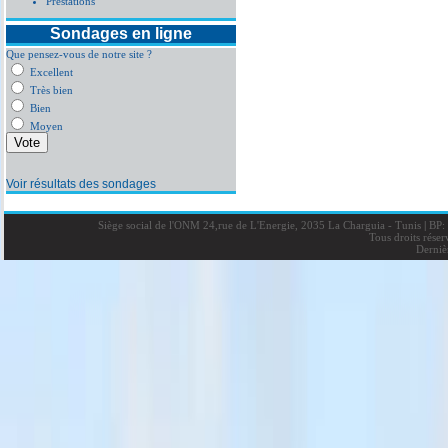
Prestations
Sondages en ligne
Que pensez-vous de notre site ?
Excellent
Très bien
Bien
Moyen
Voir résultats des sondages
Siège social de l'ONM 24,rue de L'Energie, 2035 La Charguia - Tunis
|
BP: 
Tous droits rése
Derniè