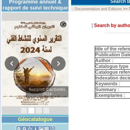
Programme annuel &
Search B
rapport de suivi technique
::
Documentation and Editions
>>
[
Search by autho
title of the refer
Publication Dat
Author :
Catalogue type 
Catalogue refer
Indexation deci
Keywords :
Rapport d'activités
Summary :
2024
Exemplaries :
Géocatalogue