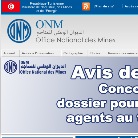
Republique Tunisienne
[
[Plan du site]
Ministère de l'Industrie, des Mines
et de l’Energie
Accueil
Accès à l'information
Cartographie
Etudes
Ressources minéra