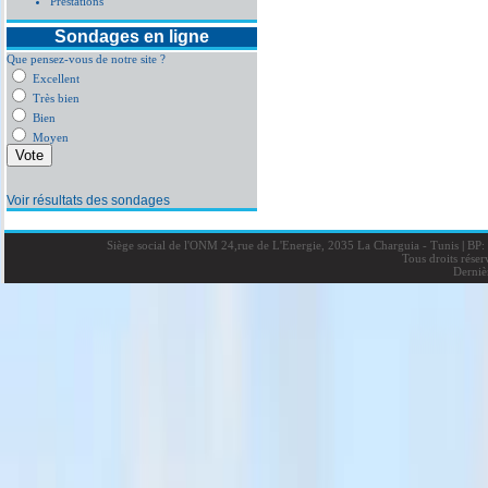
Prestations
Sondages en ligne
Que pensez-vous de notre site ?
Excellent
Très bien
Bien
Moyen
Voir résultats des sondages
Siège social de l'ONM 24,rue de L'Energie, 2035 La Charguia - Tunis
|
BP: 
Tous droits rése
Derniè