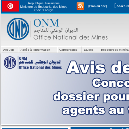
Republique Tunisienne
[
[Plan du site]
Ministère de l'Industrie, des Mines
et de l’Energie
Accueil
Accès à l'information
Cartographie
Etudes
Ressources minéra