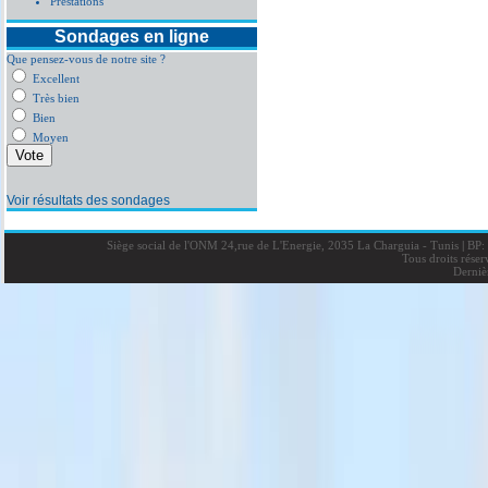
Prestations
Sondages en ligne
Que pensez-vous de notre site ?
Excellent
Très bien
Bien
Moyen
Voir résultats des sondages
Siège social de l'ONM 24,rue de L'Energie, 2035 La Charguia - Tunis
|
BP: 
Tous droits rése
Derniè