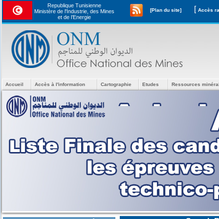
Republique Tunisienne
[
[Plan du site]
Ministère de l'Industrie, des Mines
et de l’Energie
Accueil
Accès à l'information
Cartographie
Etudes
Ressources minéra