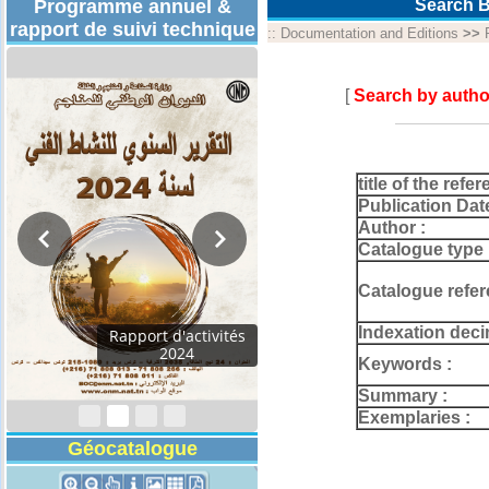
Programme annuel &
Search B
rapport de suivi technique
::
Documentation and Editions
>>
[
Search by autho
title of the refer
Publication Dat
Author :
Catalogue type 
Catalogue refer
Indexation deci
Rapport d'activités
2024
Keywords :
Summary :
Exemplaries :
Géocatalogue