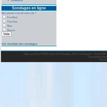
Prestations
Sondages en ligne
Que pensez-vous de notre site ?
Excellent
Très bien
Bien
Moyen
Voir résultats des sondages
Siège social de l'ONM 24,rue de L'Energie, 2035 La Charguia - Tunis
|
BP: 
Tous droits rése
Derniè