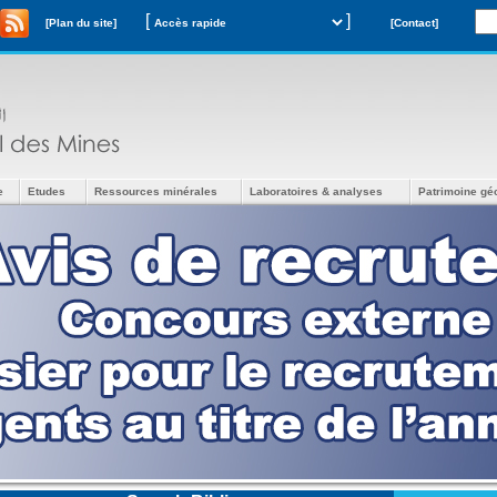
[
]
[Plan du site]
[Contact]
e
Etudes
Ressources minérales
Laboratoires & analyses
Patrimoine gé