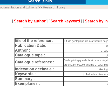
Search Biblio.
ocumentation and Editions
>>
Research library
[
Search by author
] [
Search keyword
] [
Search by i
title of the reference :
Etude géologique de la structure de 
Publication Date:
1
Author :
Chaft
Catalogue type :
L
Etude géologique de la structure de j
Catalogue reference :
arsenic;plmob;volcanisme Chaftar Rid
Indexation decimale :
Géologi
Keywords :
j. Haddada;cuivre ar
Summary :
Exemplaries :
RI