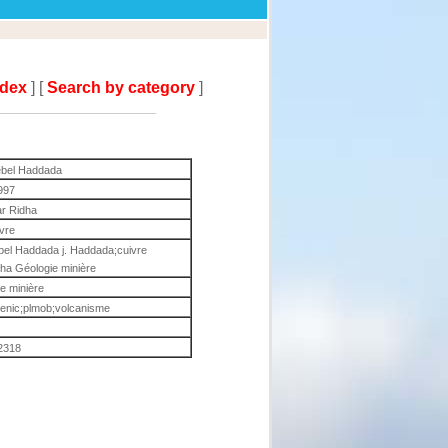
ndex
] [
Search by category
]
jebel Haddada
997
ar Ridha
ivre
ebel Haddada j. Haddada;cuivre
ha Géologie minière
e minière
senic;plmob;volcanisme
2318