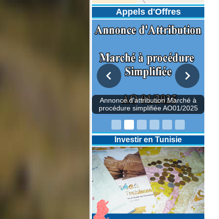
Appels d'Offres
once d'attribution Marché à
édure simplifiée AO01/2025
Investir en Tunisie
Annonce d'attributi
procédure simplifié