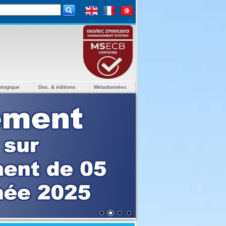
ologique
Doc. & éditions
Métadonnées