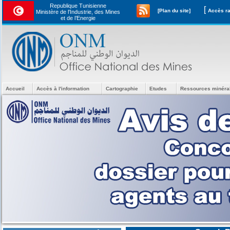
Republique Tunisienne
[
[Plan du site]
Ministère de l'Industrie, des Mines
et de l’Energie
Accueil
Accès à l'information
Cartographie
Etudes
Ressources minéra