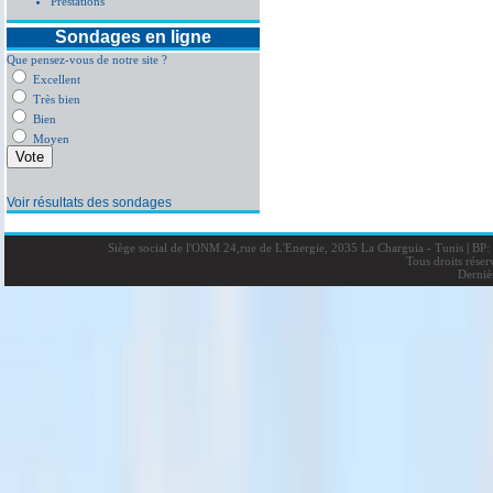
Prestations
Sondages en ligne
Que pensez-vous de notre site ?
Excellent
Très bien
Bien
Moyen
Voir résultats des sondages
Siège social de l'ONM 24,rue de L'Energie, 2035 La Charguia - Tunis
|
BP: 
Tous droits rése
Derniè