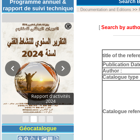
Programme annuel &
Search B
rapport de suivi technique
::
Documentation and Editions
>>
[
Search by autho
title of the refer
Publication Dat
Author :
Catalogue type 
Rapport d'activités
2024
Catalogue refer
Géocatalogue