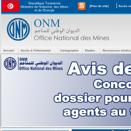
Republique Tunisienne
[
[Plan du site]
Ministère de l'Industrie, des Mines
et de l’Energie
Accueil
Accès à l'information
Cartographie
Etudes
Ressources minéra