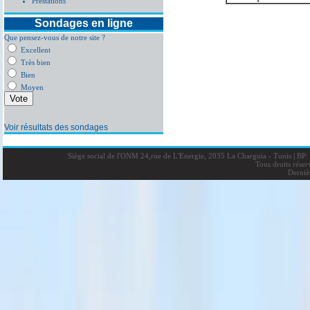
Prestations
Sondages en ligne
Que pensez-vous de notre site ?
Excellent
Très bien
Bien
Moyen
Voir résultats des sondages
Siège social de l'ONM 24,rue de L'Energie, 2035 La Charguia - Tunis
|
BP: 
Tous droits rése
Derniè