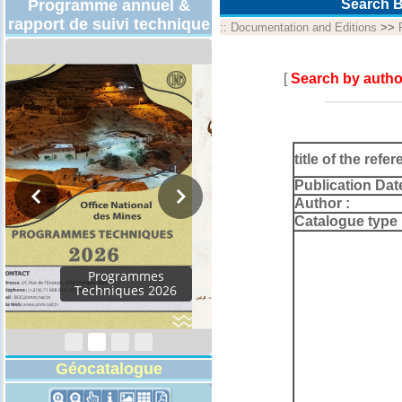
Programme annuel &
Search B
rapport de suivi technique
::
Documentation and Editions
>>
[
Search by autho
title of the refer
Publication Dat
Author :
Catalogue type 
Rapport d'activités
2024
Géocatalogue