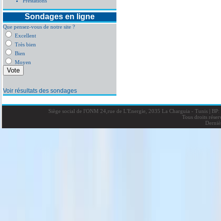
Prestations
Sondages en ligne
Que pensez-vous de notre site ?
Excellent
Très bien
Bien
Moyen
Voir résultats des sondages
Siège social de l'ONM 24,rue de L'Energie, 2035 La Charguia - Tunis
|
BP: 
Tous droits rése
Derniè