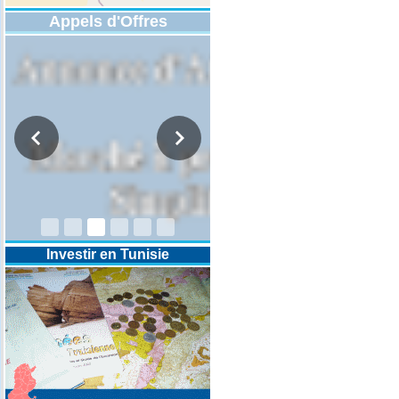
Appels d'Offres
DESIGNATION D’UN REVISEUR
COMPTABLE POUR LES
EXERCICES 2025-2026-2027
Investir en Tunisie