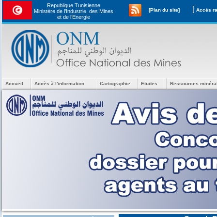
Republique Tunisienne
[
[Plan du site]
Ministère de l'Industrie, des Mines
et de l’Energie
Accueil
Accès à l'information
Cartographie
Etudes
Ressources minéra