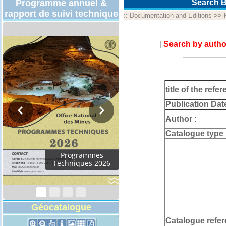
Programme annuel &
Search B
rapport de suivi technique
::
Documentation and Editions
>>
[
Search by autho
title of the refer
Publication Dat
Author :
Catalogue type 
Rapport d'activités
2024
Géocatalogue
Catalogue refer