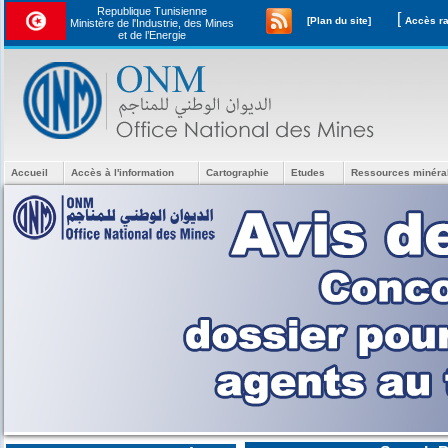
Republique Tunisienne
[
[Plan du site]
Ministère de l'Industrie, des Mines
et de l’Energie
Accueil
Accès à l'information
Cartographie
Etudes
Ressources minéra