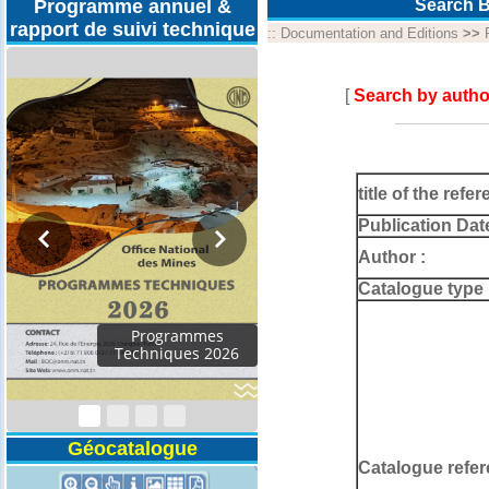
Programme annuel &
Search B
rapport de suivi technique
::
Documentation and Editions
>>
[
Search by autho
title of the refer
Publication Dat
Author :
Catalogue type 
Rapport d'activités
2024
Géocatalogue
Catalogue refer