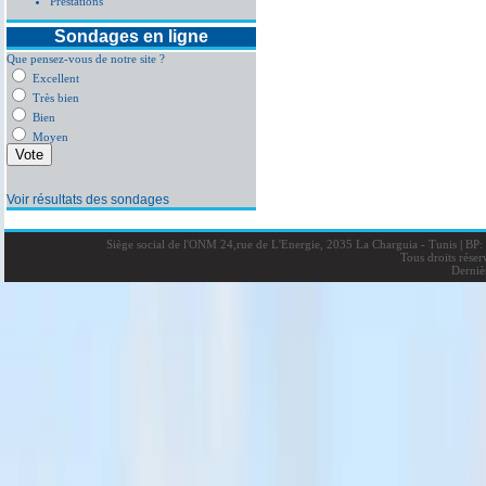
Prestations
Sondages en ligne
Que pensez-vous de notre site ?
Excellent
Très bien
Bien
Moyen
Voir résultats des sondages
Siège social de l'ONM 24,rue de L'Energie, 2035 La Charguia - Tunis
|
BP: 
Tous droits rése
Derniè