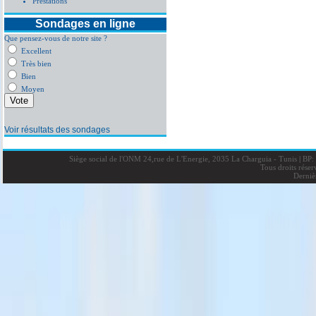
Prestations
Sondages en ligne
Que pensez-vous de notre site ?
Excellent
Très bien
Bien
Moyen
Voir résultats des sondages
Siège social de l'ONM 24,rue de L'Energie, 2035 La Charguia - Tunis
|
BP: 
Tous droits rése
Derniè