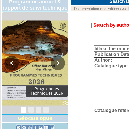
Programme annuel &
Search B
rapport de suivi technique
::
Documentation and Editions
>>
[
Search by autho
title of the refer
Publication Dat
Author :
Catalogue type 
Programmes
Techniques 2026
Catalogue refer
Géocatalogue