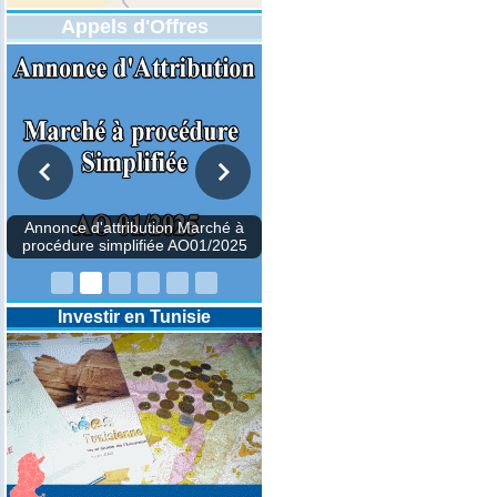
Appels d'Offres
DESIGNATION D’UN REVISEUR
COMPTABLE POUR LES
EXERCICES 2025-2026-2027
Investir en Tunisie