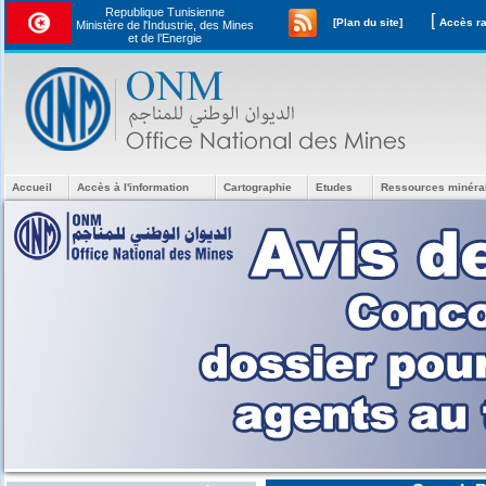
Republique Tunisienne
[
[Plan du site]
Ministère de l'Industrie, des Mines
et de l’Energie
Accueil
Accès à l'information
Cartographie
Etudes
Ressources minéra