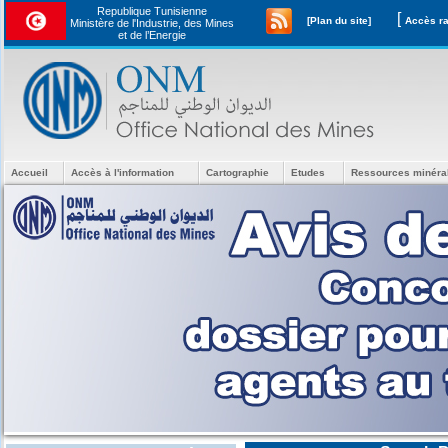
Republique Tunisienne
[
[Plan du site]
Ministère de l'Industrie, des Mines
et de l’Energie
Accueil
Accès à l'information
Cartographie
Etudes
Ressources minéra