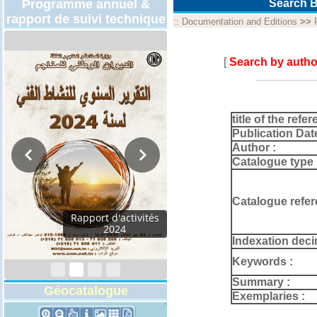
Programme annuel &
Search B
rapport de suivi technique
::
Documentation and Editions
>>
[
Search by autho
title of the refer
Publication Dat
Author :
Catalogue type 
Catalogue refer
Rapport d'activités
2024
Indexation deci
Keywords :
Summary :
Géocatalogue
Exemplaries :