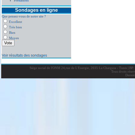
Prestations
Sondages en ligne
Que pensez-vous de notre site ?
Excellent
Très bien
Bien
Moyen
Voir résultats des sondages
Siège social de l'ONM 24,rue de L'Energie, 2035 La Charguia - Tunis
|
BP: 
Tous droits rése
Derniè