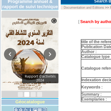
Programme annuel &
Search B
rapport de suivi technique
::
Documentation and Editions
>>
[
Search by autho
title of the refer
Publication Dat
Author :
Catalogue type 
Catalogue refer
Rapport d'activités
Indexation deci
2024
Keywords :
Summary :
Exemplaries :
Géocatalogue