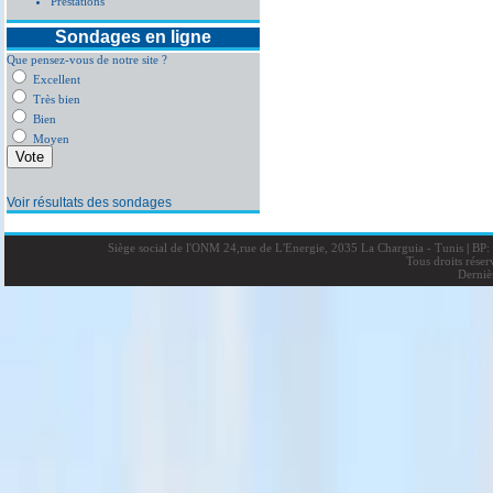
Prestations
Sondages en ligne
Que pensez-vous de notre site ?
Excellent
Très bien
Bien
Moyen
Voir résultats des sondages
Siège social de l'ONM 24,rue de L'Energie, 2035 La Charguia - Tunis
|
BP: 
Tous droits rése
Derniè