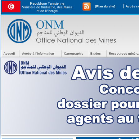
Republique Tunisienne
[
[Plan du site]
Ministère de l'Industrie, des Mines
et de l’Energie
Accueil
Accès à l'information
Cartographie
Etudes
Ressources minéra