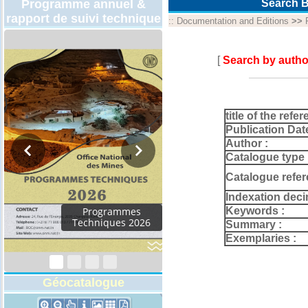
Programme annuel &
Search B
rapport de suivi technique
::
Documentation and Editions
>>
[
Search by autho
title of the refer
Publication Dat
Author :
Catalogue type 
Catalogue refer
Indexation deci
Keywords :
6
Summary :
Exemplaries :
Géocatalogue