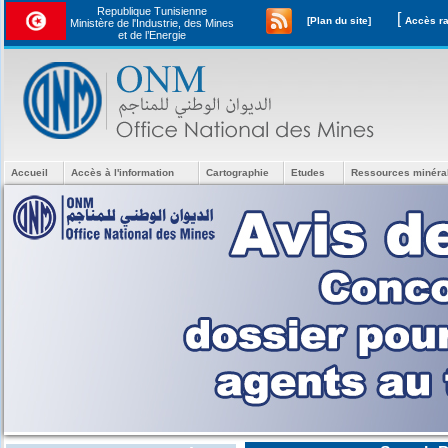
Republique Tunisienne
[
[Plan du site]
Ministère de l'Industrie, des Mines
et de l’Energie
Accueil
Accès à l'information
Cartographie
Etudes
Ressources minéra