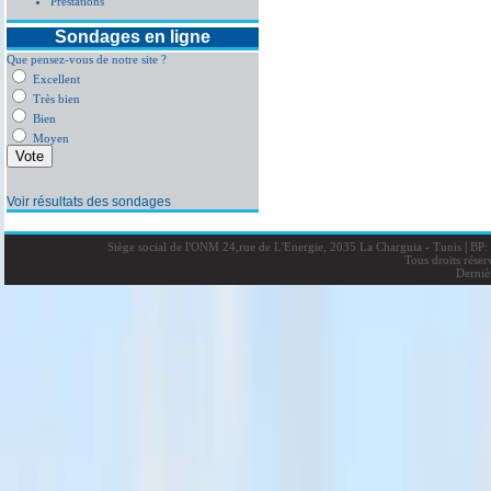
Prestations
Sondages en ligne
Que pensez-vous de notre site ?
Excellent
Très bien
Bien
Moyen
Voir résultats des sondages
Siège social de l'ONM 24,rue de L'Energie, 2035 La Charguia - Tunis
|
BP: 
Tous droits rése
Derniè