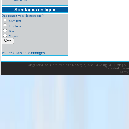
Prestations
Sondages en ligne
Que pensez-vous de notre site ?
Excellent
Très bien
Bien
Moyen
Voir résultats des sondages
Siège social de l'ONM 24,rue de L'Energie, 2035 La Charguia - Tunis
|
BP: 
Tous droits rése
Derniè