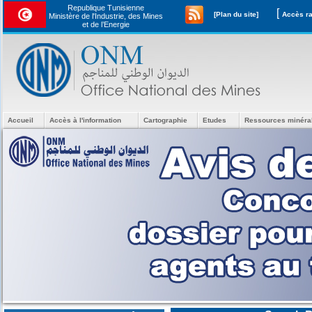
Republique Tunisienne
[
[Plan du site]
Ministère de l'Industrie, des Mines
et de l’Energie
Accueil
Accès à l'information
Cartographie
Etudes
Ressources minéra