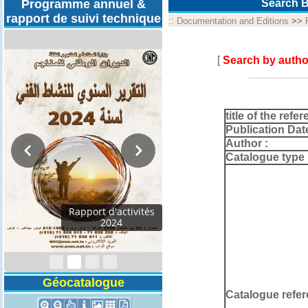
Programme annuel &
Search B
rapport de suivi technique
::
Documentation and Editions
>>
[
Search by autho
title of the refer
Publication Dat
Author :
Catalogue type 
Programmes
Techniques 2026
Géocatalogue
Catalogue refer