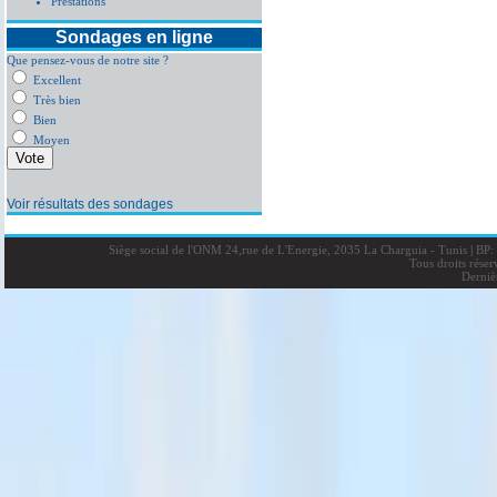
Prestations
Sondages en ligne
Que pensez-vous de notre site ?
Excellent
Très bien
Bien
Moyen
Voir résultats des sondages
Siège social de l'ONM 24,rue de L'Energie, 2035 La Charguia - Tunis
|
BP: 
Tous droits rése
Derniè