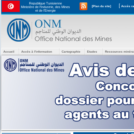
Republique Tunisienne
[
[Plan du site]
Ministère de l'Industrie, des Mines
et de l’Energie
Accueil
Accès à l'information
Cartographie
Etudes
Ressources minéra