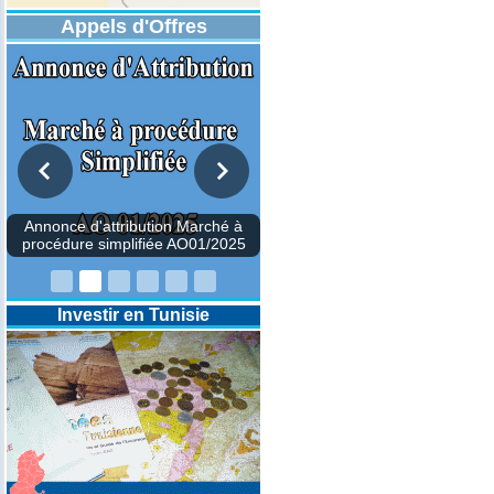
Appels d'Offres
DESIGNATION D’UN REVISEUR
COMPTABLE POUR LES
EXERCICES 2025-2026-2027
Investir en Tunisie