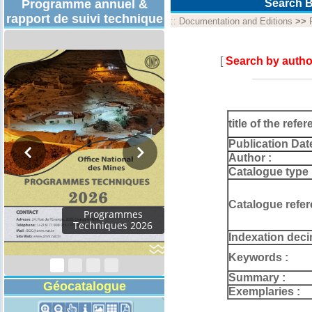
Programme annuel &
Search B
rapport de suivi technique
::
Documentation and Editions
>>
[
Search by autho
title of the refer
Publication Dat
Author :
Catalogue type 
Catalogue refer
Programmes
Techniques 2026
Indexation deci
Keywords :
Summary :
Géocatalogue
Exemplaries :