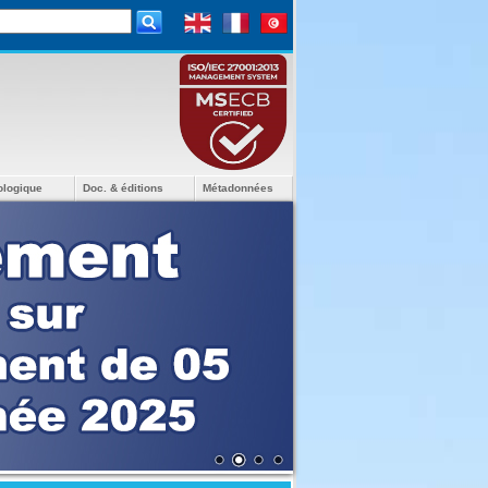
ologique
Doc. & éditions
Métadonnées