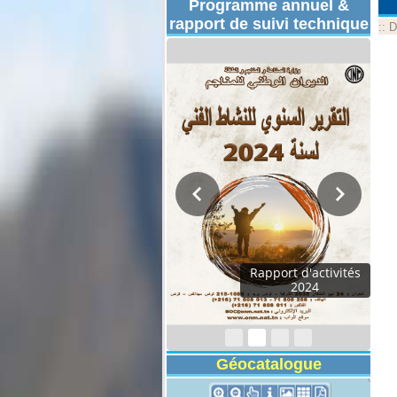
Programme annuel &
rapport de suivi technique
::
D
Rapport d'activités
2024
Géocatalogue