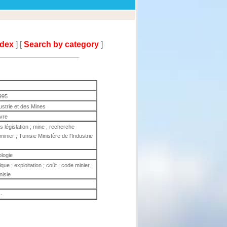
ndex
] [
Search by category
]
995
dustrie et des Mines
ivre
s législation ; mine ; recherche
 minier ; Tunisie Ministère de l'Industrie
ologie
ique ; exploitation ; coût ; code minier ;
nisie
-