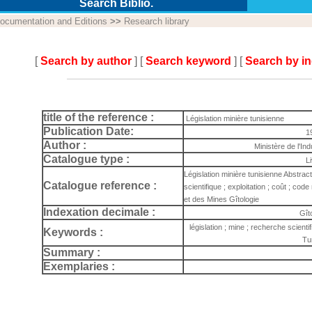
Search Biblio.
ocumentation and Editions
>>
Research library
[
Search by author
] [
Search keyword
] [
Search by i
title of the reference :
Législation minière tunisienne
Publication Date:
1
Author :
Ministère de l'In
Catalogue type :
L
Législation minière tunisienne Abstract
Catalogue reference :
scientifique ; exploitation ; coût ; code
et des Mines Gîtologie
Indexation decimale :
Gît
législation ; mine ; recherche scientif
Keywords :
Tu
Summary :
Exemplaries :