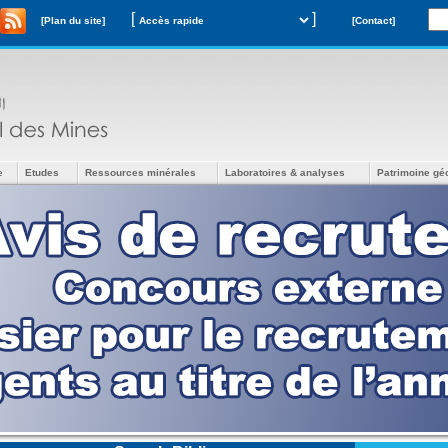
[
]
[Plan du site]
[Contact]
e
Etudes
Ressources minérales
Laboratoires & analyses
Patrimoine gé