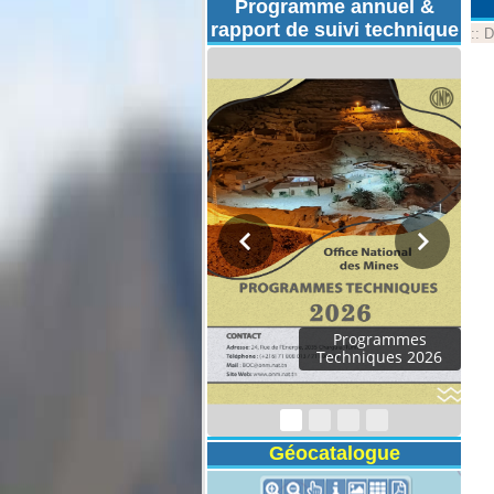
Programme annuel &
rapport de suivi technique
::
D
Programmes
Techniques 2026
Géocatalogue