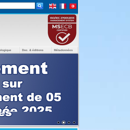
ologique
Doc. & éditions
Métadonnées