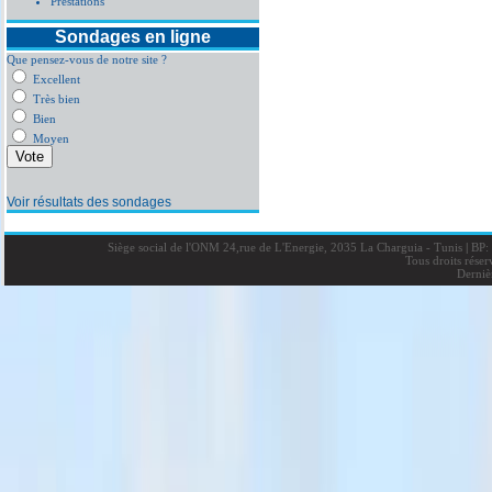
Prestations
Sondages en ligne
Que pensez-vous de notre site ?
Excellent
Très bien
Bien
Moyen
Voir résultats des sondages
Siège social de l'ONM 24,rue de L'Energie, 2035 La Charguia - Tunis
|
BP: 
Tous droits rése
Derniè