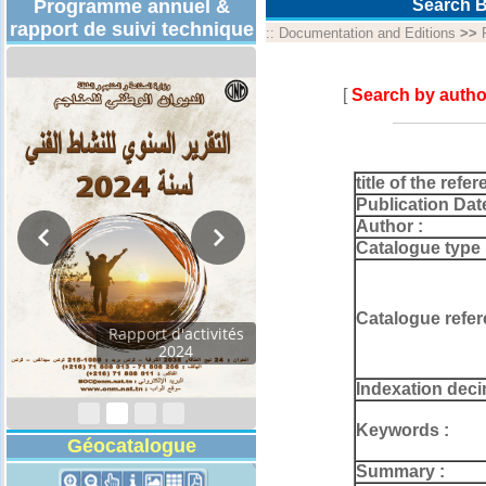
Programme annuel &
Search B
rapport de suivi technique
::
Documentation and Editions
>>
[
Search by autho
title of the refer
Publication Dat
Author :
Catalogue type 
Catalogue refer
Rapport d'activités
2024
Indexation deci
Keywords :
Géocatalogue
Summary :