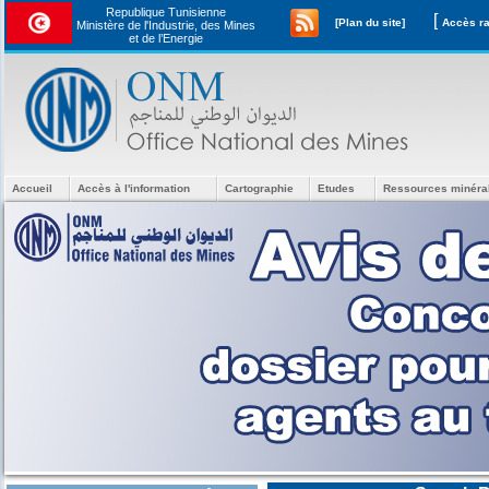
Republique Tunisienne
[
[Plan du site]
Ministère de l'Industrie, des Mines
et de l’Energie
Accueil
Accès à l'information
Cartographie
Etudes
Ressources minéra