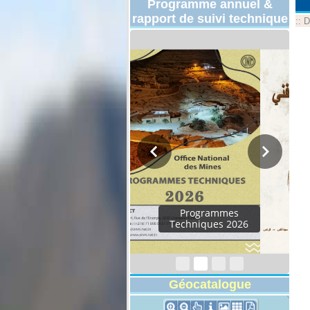
Programme annuel &
rapport de suivi technique
::
D
Rapport d'activités
2024
Géocatalogue