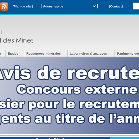
[
]
[Plan du site]
[Contact]
e
Etudes
Ressources minérales
Laboratoires & analyses
Patrimoine gé