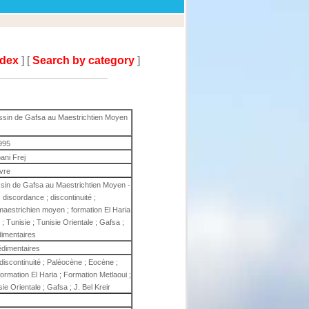
ndex
] [
Search by category
]
ssin de Gafsa au Maestrichtien Moyen
995
ani Frej
ivre
sin de Gafsa au Maestrichtien Moyen -
discordance ; discontinuité ;
maestrichien moyen ; formation El Haria
; Tunisie ; Tunisie Orientale ; Gafsa ;
dimentaires
dimentaires
discontinuité ; Paléocène ; Eocène ;
ormation El Haria ; Formation Metlaoui ;
ie Orientale ; Gafsa ; J. Bel Kreir