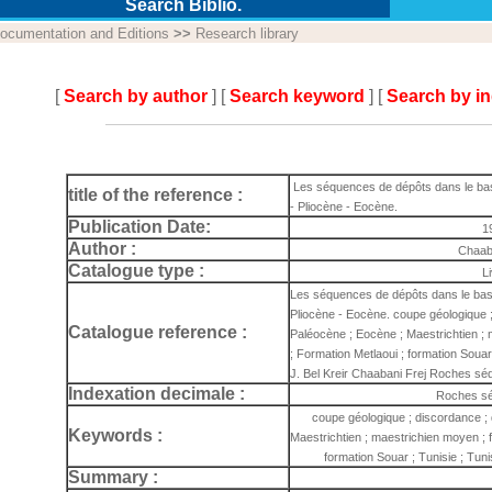
Search Biblio.
ocumentation and Editions
>>
Research library
[
Search by author
] [
Search keyword
] [
Search by i
Les séquences de dépôts dans le ba
title of the reference :
- Pliocène - Eocène.
Publication Date:
1
Author :
Chaab
Catalogue type :
L
Les séquences de dépôts dans le bas
Pliocène - Eocène. coupe géologique ; 
Catalogue reference :
Paléocène ; Eocène ; Maestrichtien ; 
; Formation Metlaoui ; formation Souar 
J. Bel Kreir Chaabani Frej Roches sé
Indexation decimale :
Roches sé
coupe géologique ; discordance ; 
Keywords :
Maestrichtien ; maestrichien moyen ; f
formation Souar ; Tunisie ; Tunis
Summary :