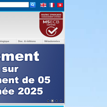
ologique
Doc. & éditions
Métadonnées