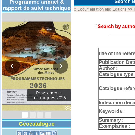
Programme annuel &
Search B
rapport de suivi technique
::
Documentation and Editions
>>
[
Search by autho
title of the refer
Publication Dat
Author :
Catalogue type 
Catalogue refer
Rapport d'activités
2024
Indexation deci
Keywords :
Summary :
Géocatalogue
Exemplaries :