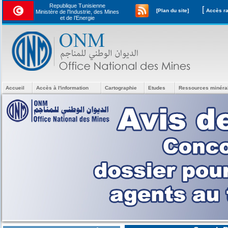
Republique Tunisienne
[
[Plan du site]
Ministère de l'Industrie, des Mines
et de l’Energie
Accueil
Accès à l'information
Cartographie
Etudes
Ressources minéra