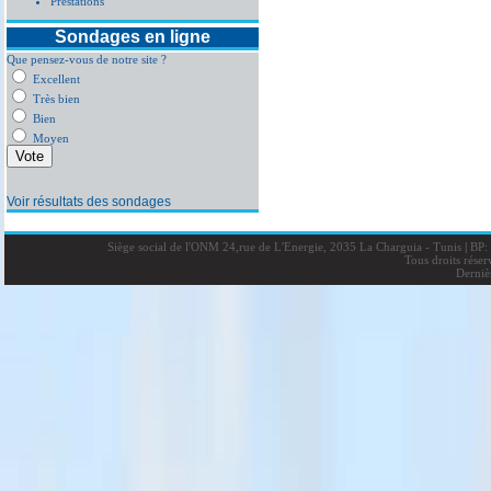
Prestations
Sondages en ligne
Que pensez-vous de notre site ?
Excellent
Très bien
Bien
Moyen
Voir résultats des sondages
Siège social de l'ONM 24,rue de L'Energie, 2035 La Charguia - Tunis
|
BP: 
Tous droits rése
Derniè