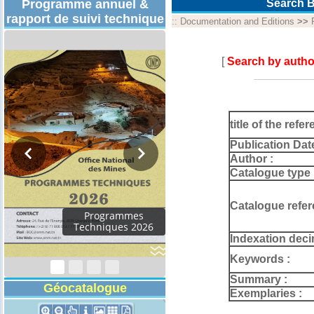
Programme annuel &
Search B
rapport de suivi technique
::
Documentation and Editions
>>
[
Search by autho
title of the refer
Publication Dat
Author :
Catalogue type 
Catalogue refer
Rapport d'activités
2024
Indexation deci
Keywords :
Summary :
Géocatalogue
Exemplaries :