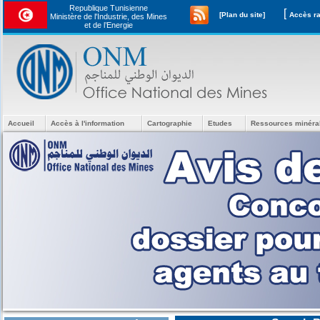
Republique Tunisienne
[
[Plan du site]
Ministère de l'Industrie, des Mines
et de l’Energie
Accueil
Accès à l'information
Cartographie
Etudes
Ressources minéra