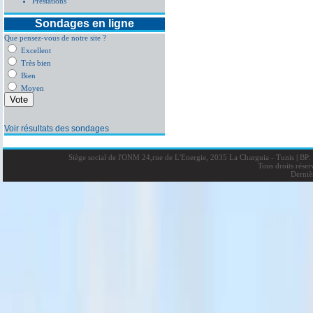
Prestations
Sondages en ligne
Que pensez-vous de notre site ?
Excellent
Très bien
Bien
Moyen
Voir résultats des sondages
Siège social de l'ONM 24,rue de L'Energie, 2035 La Charguia - Tunis
|
BP: 
Tous droits rése
Derniè