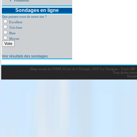
Prestations
Sondages en ligne
Que pensez-vous de notre site ?
Excellent
Très bien
Bien
Moyen
Voir résultats des sondages
Siège social de l'ONM 24,rue de L'Energie, 2035 La Charguia - Tunis
|
BP: 
Tous droits rése
Derniè