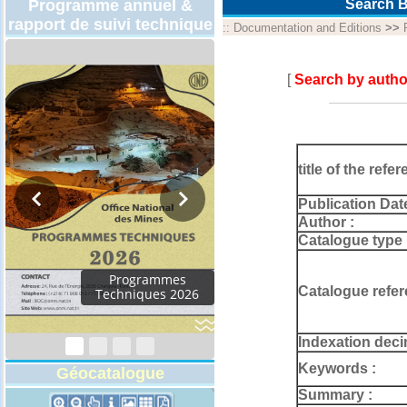
Programme annuel &
Search B
rapport de suivi technique
::
Documentation and Editions
>>
[
Search by autho
title of the refer
Publication Dat
Author :
Catalogue type 
Rapport d'activités
Catalogue refer
2024
Indexation deci
Keywords :
Géocatalogue
Summary :