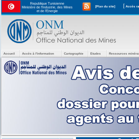
Republique Tunisienne
[
[Plan du site]
Ministère de l'Industrie, des Mines
et de l’Energie
Accueil
Accès à l'information
Cartographie
Etudes
Ressources minéra