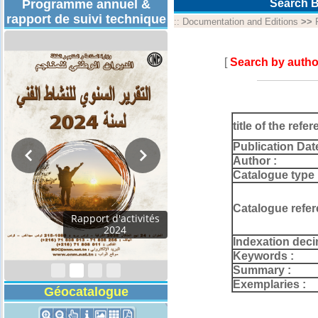
Programme annuel &
Search B
rapport de suivi technique
::
Documentation and Editions
>>
[
Search by autho
title of the refer
Publication Dat
Author :
Catalogue type 
Catalogue refer
Rapport d'activités
2024
Indexation deci
Keywords :
Summary :
Exemplaries :
Géocatalogue