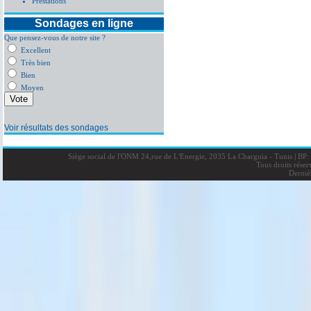
Prestations
Sondages en ligne
Que pensez-vous de notre site ?
Excellent
Très bien
Bien
Moyen
Voir résultats des sondages
Siège social de l'ONM 24,rue de L'Energie, 2035 La Charguia - Tunis
|
BP: 
Tous droits rése
Derniè