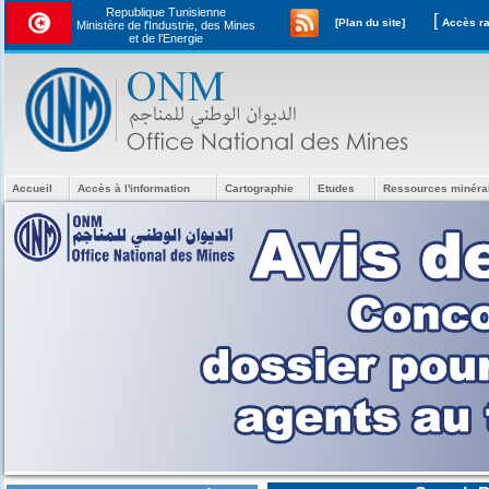
Republique Tunisienne
[
[Plan du site]
Ministère de l'Industrie, des Mines
et de l’Energie
Accueil
Accès à l'information
Cartographie
Etudes
Ressources minéra