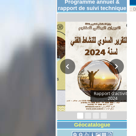
Programme annuel &
rapport de suivi technique
::
D
Programmes
Techniques 2026
Géocatalogue