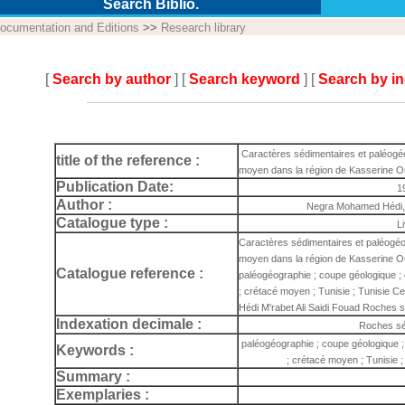
Search Biblio.
ocumentation and Editions
>>
Research library
[
Search by author
] [
Search keyword
] [
Search by i
Caractères sédimentaires et paléogé
title of the reference :
moyen dans la région de Kasserine Ou
Publication Date:
1
Author :
Negra Mohamed Hédi, M
Catalogue type :
L
Caractères sédimentaires et paléogé
moyen dans la région de Kasserine Ou
Catalogue reference :
paléogéographie ; coupe géologique ;
; crétacé moyen ; Tunisie ; Tunisie 
Hédi M'rabet Ali Saidi Fouad Roches 
Indexation decimale :
Roches sé
paléogéographie ; coupe géologique ;
Keywords :
; crétacé moyen ; Tunisie ;
Summary :
Exemplaries :