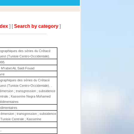
ndex
] [
Search by category
]
ographiques des séries du Crétacé
est (Tunisie Centro-Occidentale).
995
'rabet Ali, Saidi Fouad
ivre
ographiques des séries du Crétacé
est (Tunisie Centro-Occidentale). .
 émersion ; transgression ; subsidence
Centrale ; Kasserine Negra Mohamed
sédimentaires
dimentaires
 émersion ; transgression ; subsidence
 Tunisie Centrale ; Kasserine
-