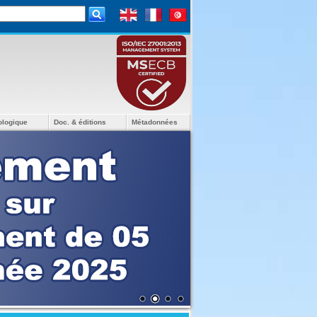
ologique
Doc. & éditions
Métadonnées