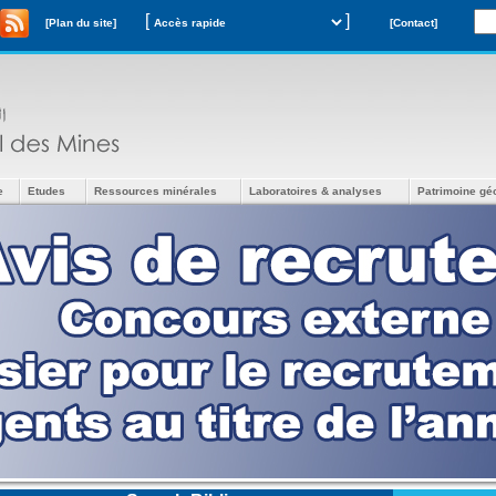
[
]
[Plan du site]
[Contact]
e
Etudes
Ressources minérales
Laboratoires & analyses
Patrimoine gé