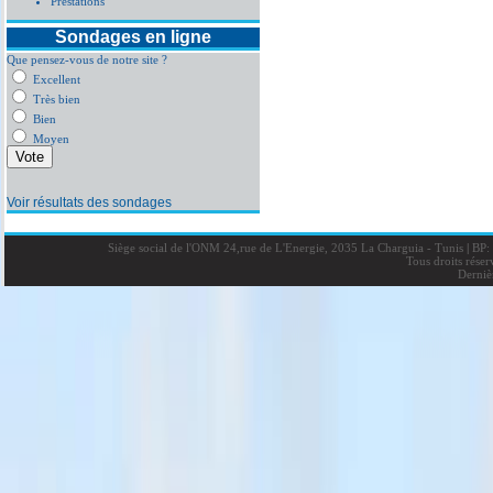
Prestations
Sondages en ligne
Que pensez-vous de notre site ?
Excellent
Très bien
Bien
Moyen
Voir résultats des sondages
Siège social de l'ONM 24,rue de L'Energie, 2035 La Charguia - Tunis
|
BP: 
Tous droits rése
Derniè