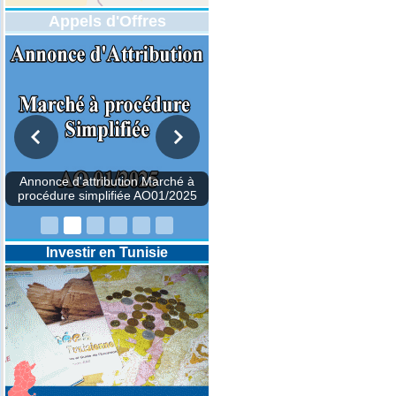
Appels d'Offres
DESIGNATION D’UN REVISEUR
COMPTABLE POUR LES
EXERCICES 2025-2026-2027
Investir en Tunisie