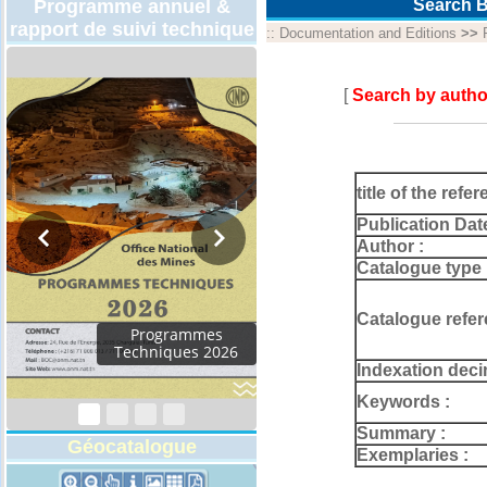
Programme annuel &
Search B
rapport de suivi technique
::
Documentation and Editions
>>
[
Search by autho
title of the refer
Publication Dat
Author :
Catalogue type 
Catalogue refer
Programmes
Techniques 2026
Indexation deci
Keywords :
Summary :
Géocatalogue
Exemplaries :