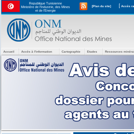
Republique Tunisienne
[
[Plan du site]
Ministère de l'Industrie, des Mines
et de l’Energie
Accueil
Accès à l'information
Cartographie
Etudes
Ressources minéra