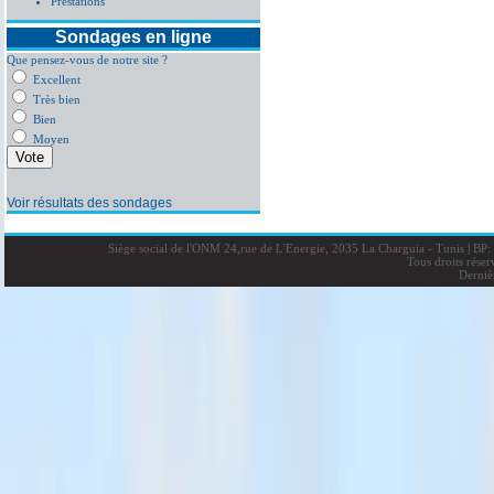
Prestations
Sondages en ligne
Que pensez-vous de notre site ?
Excellent
Très bien
Bien
Moyen
Voir résultats des sondages
Siège social de l'ONM 24,rue de L'Energie, 2035 La Charguia - Tunis
|
BP: 
Tous droits rése
Derniè