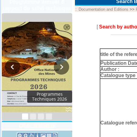
Programme annuel &
Search B
rapport de suivi technique
::
Documentation and Editions
>>
[
Search by autho
title of the refer
Publication Dat
Author :
Catalogue type 
Programmes
Techniques 2026
Catalogue refer
Géocatalogue