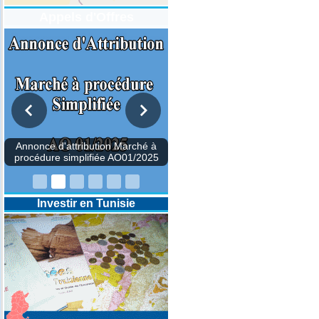
Appels d'Offres
Annonce d'attribution Marché à
procédure simplifiée AO01/2025
Investir en Tunisie