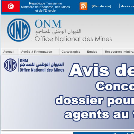
Republique Tunisienne
[
[Plan du site]
Ministère de l'Industrie, des Mines
et de l’Energie
Accueil
Accès à l'information
Cartographie
Etudes
Ressources minéra