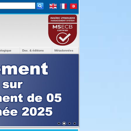
ologique
Doc. & éditions
Métadonnées