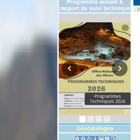
Programme annuel &
rapport de suivi technique
::
D
Programmes
Techniques 2026
Géocatalogue