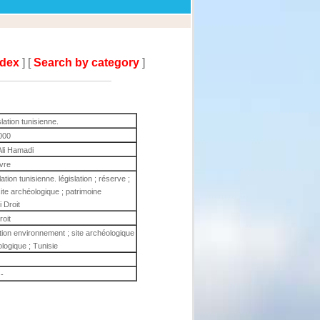
ndex
] [
Search by category
]
lation tunisienne.
000
Ali Hamadi
ivre
tion tunisienne. législation ; réserve ;
site archéologique ; patrimoine
 Droit
roit
ection environnement ; site archéologique
ologique ; Tunisie
-