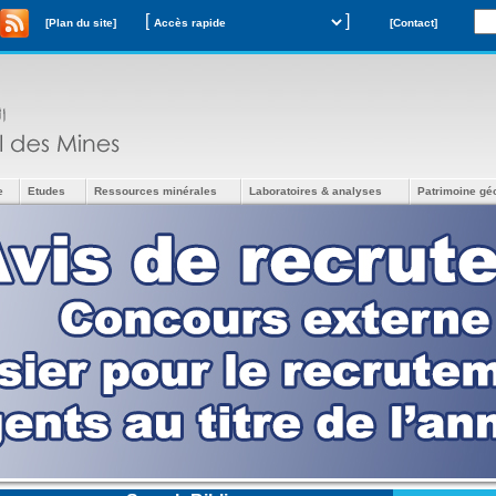
[
]
[Plan du site]
[Contact]
e
Etudes
Ressources minérales
Laboratoires & analyses
Patrimoine gé