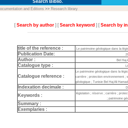
Search Biblio.
ocumentation and Editions
>>
Research library
[
Search by author
] [
Search keyword
] [
Search by i
title of the reference :
Le patrimoine géologique dans la légis
Publication Date:
2
Author :
Bel Haj 
Catalogue type :
L
Le patrimoine géologique dans la législa
Catalogue reference :
carrière ; protection environnement ; 
géologique ; Tunisie Bel Haj Ali Hamadi
Indexation decimale :
D
législation ; réserve ; carrière ; prot
Keywords :
; patrimoine gé
Summary :
Exemplaries :