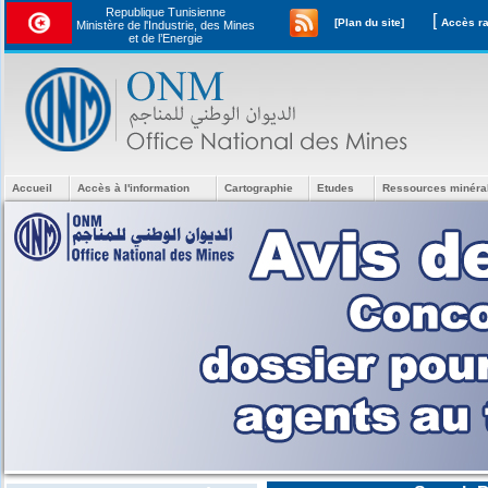
Republique Tunisienne
[
[Plan du site]
Ministère de l'Industrie, des Mines
et de l’Energie
Accueil
Accès à l'information
Cartographie
Etudes
Ressources minéra