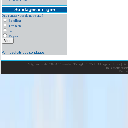
Prestations
Sondages en ligne
Que pensez-vous de notre site ?
Excellent
Très bien
Bien
Moyen
Voir résultats des sondages
Siège social de l'ONM 24,rue de L'Energie, 2035 La Charguia - Tunis
|
BP: 
Tous droits rése
Derniè