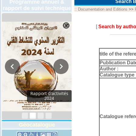
Programme annuel &
Search B
rapport de suivi technique
::
Documentation and Editions
>>
[
Search by autho
title of the refer
Publication Dat
Author :
Catalogue type 
Rapport d'activités
2024
Catalogue refer
Géocatalogue