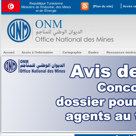
Republique Tunisienne
[
[Plan du site]
Ministère de l'Industrie, des Mines
et de l’Energie
Accueil
Accès à l'information
Cartographie
Etudes
Ressources minéra