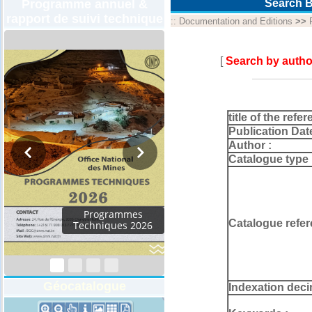
Programme annuel &
Search B
rapport de suivi technique
::
Documentation and Editions
>>
[
Search by autho
title of the refer
Publication Dat
Author :
Catalogue type 
Catalogue refer
Géocatalogue
Indexation deci