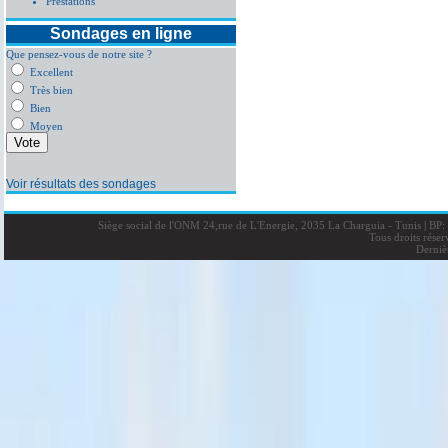
Prestations
Sondages en ligne
Que pensez-vous de notre site ?
Excellent
Très bien
Bien
Moyen
Voir résultats des sondages
Siège social de l'ONM 24,rue de L'Energie, 2035 La Charguia - Tunis
|
BP: 
Tous droits rése
Derniè