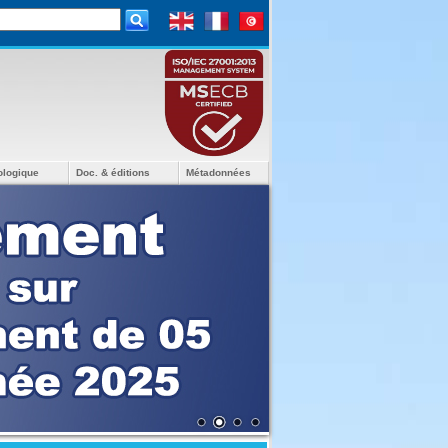
ologique
Doc. & éditions
Métadonnées