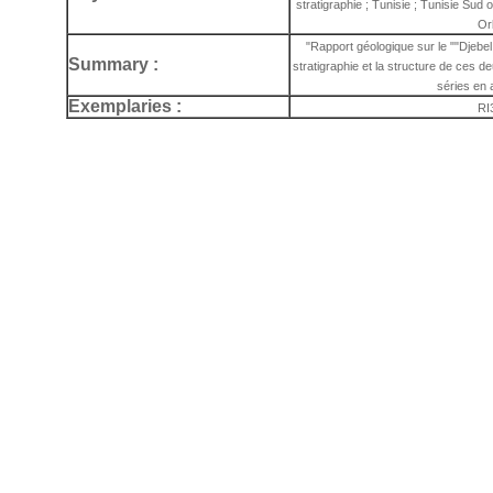
stratigraphie ; Tunisie ; Tunisie Sud 
Or
"Rapport géologique sur le ""Djebe
Summary :
stratigraphie et la structure de ces de
séries en 
Exemplaries :
RI