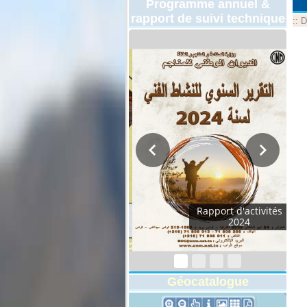
Programme annuel &
rapport de suivi technique
::
D
Programmes
Techniques 2026
Géocatalogue