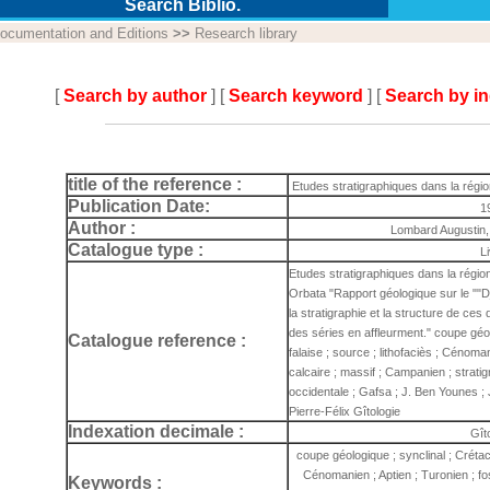
Search Biblio.
ocumentation and Editions
>>
Research library
[
Search by author
] [
Search keyword
] [
Search by i
title of the reference :
Etudes stratigraphiques dans la régi
Publication Date:
1
Author :
Lombard Augustin, 
Catalogue type :
L
Etudes stratigraphiques dans la régi
Orbata "Rapport géologique sur le ""D
la stratigraphie et la structure de ces 
des séries en affleurment." coupe géolog
Catalogue reference :
falaise ; source ; lithofaciès ; Cénoman
calcaire ; massif ; Campanien ; stratig
occidentale ; Gafsa ; J. Ben Younes ;
Pierre-Félix Gîtologie
Indexation decimale :
Gît
coupe géologique ; synclinal ; Crétacé ;
Cénomanien ; Aptien ; Turonien ; fos
Keywords :