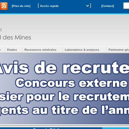
[
]
[Plan du site]
[Contact]
e
Etudes
Ressources minérales
Laboratoires & analyses
Patrimoine gé