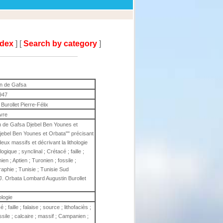
ndex
] [
Search by category
]
on de Gafsa
947
Burollet Pierre-Félix
ivre
on de Gafsa Djebel Ben Younes et
jebel Ben Younes et Orbata"" précisant
deux massifs et décrivant la lithologie
ique ; synclinal ; Crétacé ; faille ;
ien ; Aptien ; Turonien ; fossile ;
raphie ; Tunisie ; Tunisie Sud
 J. Orbata Lombard Augustin Burollet
ologie
 faille ; falaise ; source ; lithofaciès ;
sile ; calcaire ; massif ; Campanien ;