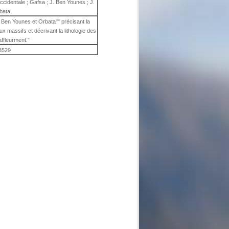
occidentale ; Gafsa ; J. Ben Younes ; J.
bata
l Ben Younes et Orbata"" précisant la
ux massifs et décrivant la lithologie des
affleurment."
3529