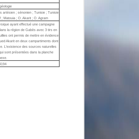
géologie
its artésien ; sénonien ; Tunisie ; Tunisie
 ; Matouia ; O. Akarit ; O. Agram
sique ayant effectué une campagne
ans la région de Gabès avec 3 tirs en
illies ont permis de mettre en évidence
Oued Akarit en deux campartiments dont
tre. L'existence des sources naturelles
qui sont présentées dans la planche
nexe.
4194