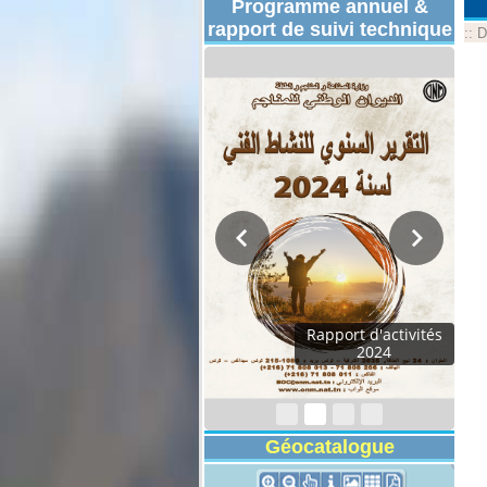
Programme annuel &
rapport de suivi technique
::
D
Géocatalogue