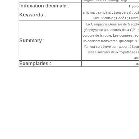
Solignac Marcel Hydrogéologie
Indexation decimale :
Hydro
anticlinal ; synclinal ; transversal ; pu
Keywords :
Sud Orientale ; Gabès ; Oudref
La Campagne Générale de Géophy
géophysique aux abords de la GP1 d
bordure de la route. Les données récu
Summary :
un accident transversal qui coupe l'
l'un est survélevé par rapport à l'au
laisse imaginer deux hypothèses 
an
Exemplaries :
RI