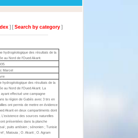
ndex
] [
Search by category
]
vue hydrogéologique des résultats de la
ée au Nord de l'Oued Akarit.
935
ac Marcel
ivre
vue hydrogéologique des résultats de la
ée au Nord de l'Oued Akarit. La
ayant effectué une campagne
s la région de Gabès avec 3 tirs en
illies ont permis de mettre en évidence
Oued Akarit en deux campartiments dont
e. L'existence des sources naturelles
sont présentées dans la planche
rsal ; puits artésien ; sénonien ; Tunisie
ef ; Matouia ; O. Akarit ; O. Agram