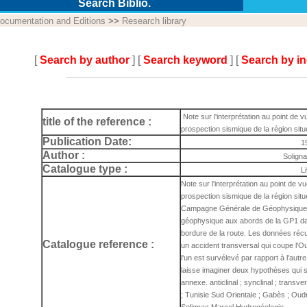
Search Biblio.
ocumentation and Editions
>>
Research library
[
Search by author
] [
Search keyword
] [
Search by i
Note sur l'interprétation au point de 
title of the reference :
prospection sismique de la région situ
Publication Date:
1
Author :
Solign
Catalogue type :
L
Note sur l'interprétation au point de 
prospection sismique de la région situ
Campagne Générale de Géophysique 
Rapport d'activités
2024
géophysique aux abords de la GP1 dan
bordure de la route. Les données récu
Catalogue reference :
un accident transversal qui coupe l'
l'un est survélevé par rapport à l'autr
laisse imaginer deux hypothèses qui 
annexe. anticlinal ; synclinal ; transve
; Tunisie Sud Orientale ; Gabès ; Oudr