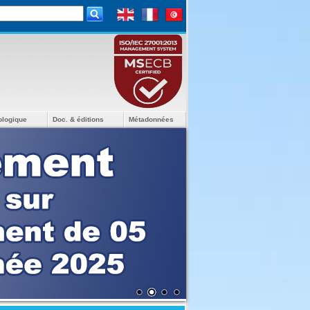
ologique
Doc. & éditions
Métadonnées