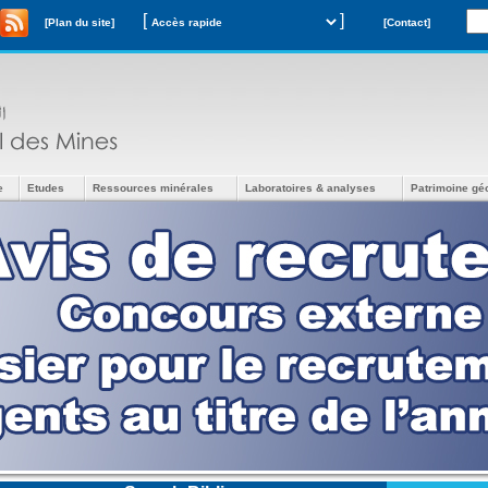
[
]
[Plan du site]
[Contact]
e
Etudes
Ressources minérales
Laboratoires & analyses
Patrimoine gé