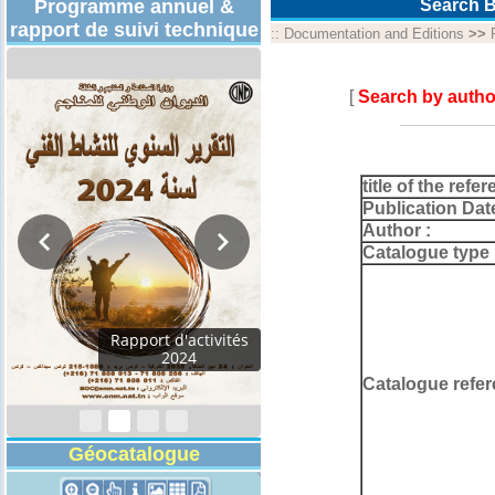
Programme annuel &
Search B
rapport de suivi technique
::
Documentation and Editions
>>
[
Search by autho
title of the refer
Publication Dat
Author :
Catalogue type 
Rapport d'activités
2024
Catalogue refer
Géocatalogue