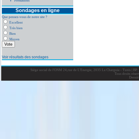
Prestations
Sondages en ligne
Que pensez-vous de notre site ?
Excellent
Très bien
Bien
Moyen
Voir résultats des sondages
Siège social de l'ONM 24,rue de L'Energie, 2035 La Charguia - Tunis
|
BP: 
Tous droits rése
Derniè