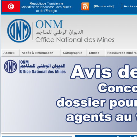
Republique Tunisienne
[
[Plan du site]
Ministère de l'Industrie, des Mines
et de l’Energie
Accueil
Accès à l'information
Cartographie
Etudes
Ressources minéra